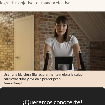
lograr tus objetivos de manera efectiva.
Infotechnology
Clase
Clima
Mundial 2026
Eventos Corporativos
El Cronista Studio
Mediakit
abre en nueva pestaña
Argentina
Usar una bicicleta fija regularmente mejora la salud
cardiovascular y ayuda a perder peso.
Fuente: Freepik
¡Queremos conocerte!