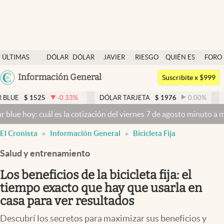
Últimas noticias
ÚLTIMAS
DÓLAR
DÓLAR
JAVIER
RIESGO
QUIÉN ES
FORO
Dólar
NOTICIAS
BLUE
MILEI
PAÍS
QUIÉN
Argentina
Información General
Members
Suscribite x $999
España
Economía y Política
25
-0.33
%
DÓLAR TARJETA
$
1976
0.00
%
DÓLAR MEP
México
cuál es la cotización del viernes 7 de agosto minuto a minuto
Dólar 
Finanzas y Mercados
USA
El Cronista
Información General
Bicicleta Fija
Mercados Online
Colombia
Uruguay
Salud y entrenamiento
Negocios
Los beneficios de la bicicleta fija: el
Columnistas
tiempo exacto que hay que usarla en
Otras secciones
casa para ver resultados
Apertura
Descubrí los secretos para maximizar sus beneficios y