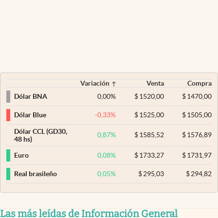
Variación
Venta
Compra
0,00
%
$
1520,00
$
1470,00
Dólar BNA
-0,33
%
$
1525,00
$
1505,00
Dólar Blue
Dólar CCL (GD30,
0,87
%
$
1585,52
$
1576,89
48 hs)
0,08
%
$
1733,27
$
1731,97
Euro
0,05
%
$
295,03
$
294,82
Real brasileño
Las más leídas de Información General