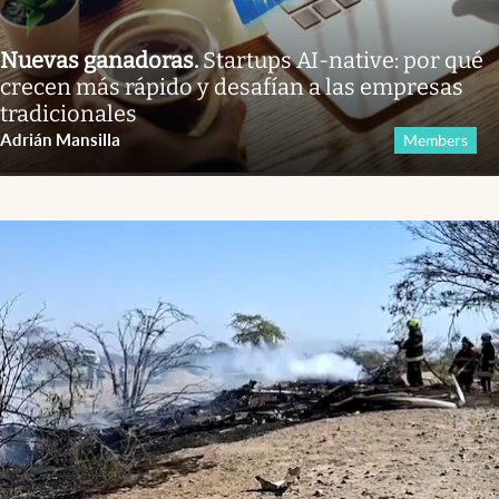
Nuevas ganadoras
.
Startups AI-native: por qué
crecen más rápido y desafían a las empresas
tradicionales
Adrián Mansilla
Members