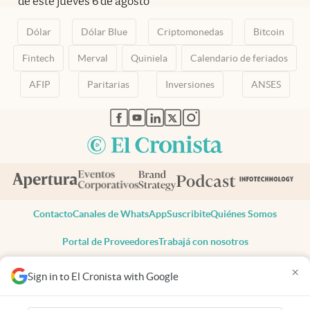
de este jueves 6 de agosto
Dólar
Dólar Blue
Criptomonedas
Bitcoin
Fintech
Merval
Quiniela
Calendario de feriados
AFIP
Paritarias
Inversiones
ANSES
abre en nueva pestaña
abre en nueva pestaña
abre en nueva pestaña
abre en nueva pestaña
abre en nueva pestaña
Contacto
Canales de WhatsApp
Suscribite
Quiénes Somos
Portal de Proveedores
Trabajá con nosotros
Copyright 2025 cronista.com
×
Sign in to El Cronista with Google
Todos los derechos reservados
Términos y condiciones
Privacidad