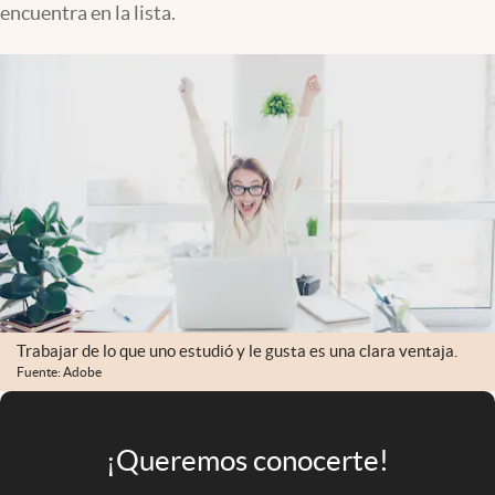
encuentra en la lista.
Infotechnology
Clase
Clima
Mundial 2026
Eventos Corporativos
El Cronista Studio
Mediakit
abre en nueva pestaña
Argentina
Trabajar de lo que uno estudió y le gusta es una clara ventaja.
Fuente: Adobe
¡Queremos conocerte!