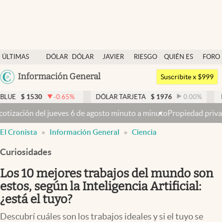
Últimas noticias
ÚLTIMAS
DÓLAR
DÓLAR
JAVIER
RIESGO
QUIÉN ES
FORO
Dólar
NOTICIAS
BLUE
MILEI
PAÍS
QUIÉN
Argentina
Información General
Members
Suscribite x $999
España
Economía y Política
530
-0.65
%
DÓLAR TARJETA
$
1976
0.00
%
DÓLAR M
México
es 6 de agosto minuto a minuto
Propiedad privada: con cruces y chic
Finanzas y Mercados
USA
El Cronista
Información General
Ciencia
Mercados Online
Colombia
Uruguay
Curiosidades
Negocios
Los 10 mejores trabajos del mundo son
Columnistas
estos, según la Inteligencia Artificial:
Otras secciones
¿está el tuyo?
Apertura
Descubrí cuáles son los trabajos ideales y si el tuyo se