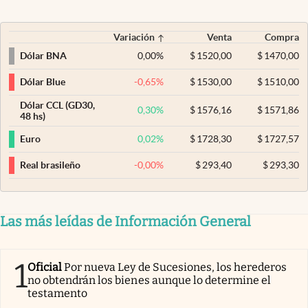
Variación
Venta
Compra
0,00
%
$
1520,00
$
1470,00
Dólar BNA
-0,65
%
$
1530,00
$
1510,00
Dólar Blue
Dólar CCL (GD30,
0,30
%
$
1576,16
$
1571,86
48 hs)
0,02
%
$
1728,30
$
1727,57
Euro
-0,00
%
$
293,40
$
293,30
Real brasileño
Las más leídas de Información General
1
Oficial
Por nueva Ley de Sucesiones, los herederos
no obtendrán los bienes aunque lo determine el
testamento