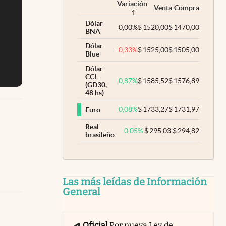
Variación
Venta
Compra
Dólar
0,00
%
$
1520,00
$
1470,00
BNA
Dólar
-0,33
%
$
1525,00
$
1505,00
Blue
Dólar
CCL
0,87
%
$
1585,52
$
1576,89
(GD30,
48 hs)
0,08
%
$
1733,27
$
1731,97
Euro
Real
0,05
%
$
295,03
$
294,82
brasileño
Las más leídas de Información
General
Oficial
Por nueva Ley de