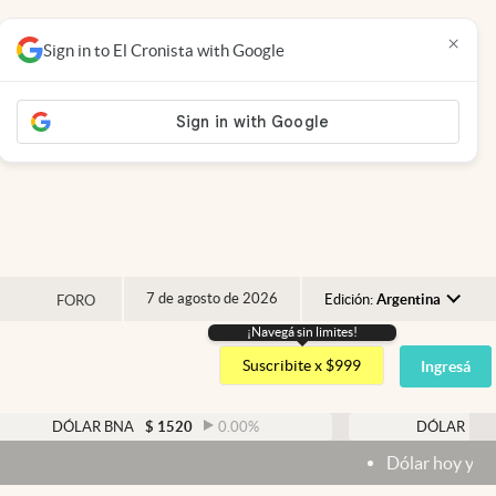
×
Sign in to El Cronista with Google
7 de agosto de 2026
Edición:
Argentina
FORO
¡Navegá sin limites!
Argentina
Suscribite x $999
Ingresá
España
México
AR BNA
$
1520
0.00
%
DÓLAR BLUE
$
1525
USA
Dólar hoy y dólar blue hoy: cuá
Colombia