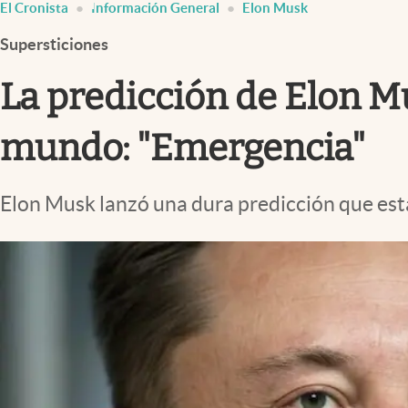
El Cronista
Información General
Elon Musk
Infotechnology
Supersticiones
Clase
Clima
La predicción de Elon Mu
Mundial 2026
mundo: "Emergencia"
Eventos Corporativos
El Cronista Studio
Elon Musk lanzó una dura predicción que est
Mediakit
abre en nueva pestaña