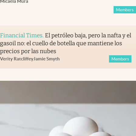
Micaela Mura
Members
Financial Times
.
El petróleo baja, pero la nafta y el
gasoil no: el cuello de botella que mantiene los
precios por las nubes
Verity Ratcliffe
y
Jamie Smyth
Members