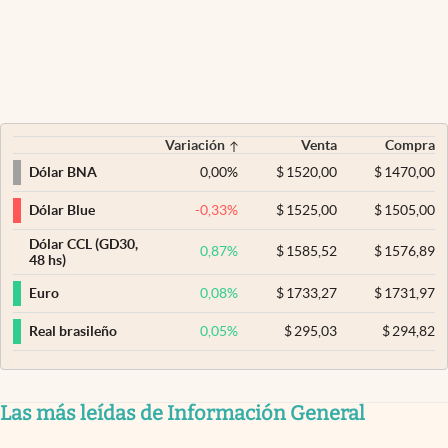
Variación
Venta
Compra
0,00
%
$
1520,00
$
1470,00
Dólar BNA
-0,33
%
$
1525,00
$
1505,00
Dólar Blue
Dólar CCL (GD30,
0,87
%
$
1585,52
$
1576,89
48 hs)
0,08
%
$
1733,27
$
1731,97
Euro
0,05
%
$
295,03
$
294,82
Real brasileño
Las más leídas de Información General