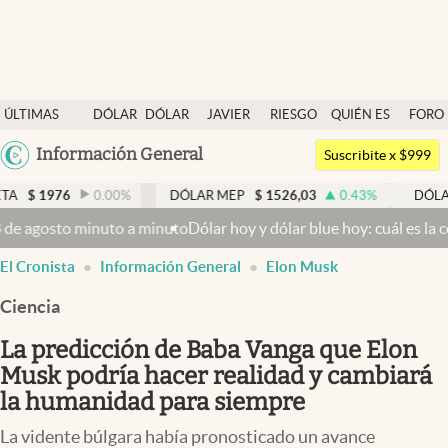
Últimas noticias
ÚLTIMAS
DÓLAR
DÓLAR
JAVIER
RIESGO
QUIÉN ES
FORO
Dólar
NOTICIAS
BLUE
MILEI
PAÍS
QUIÉN
Argentina
Información General
Members
Suscribite x $999
España
Economía y Política
0.00
%
DÓLAR MEP
$
1526,03
0.43
%
DÓLAR BNA
$
15
México
 minuto a minuto
Dólar hoy y dólar blue hoy: cuál es la cotización 
Finanzas y Mercados
USA
El Cronista
Información General
Elon Musk
Mercados Online
Colombia
Uruguay
Ciencia
Negocios
La predicción de Baba Vanga que Elon
Columnistas
Musk podría hacer realidad y cambiará
Otras secciones
la humanidad para siempre
Apertura
La vidente búlgara había pronosticado un avance