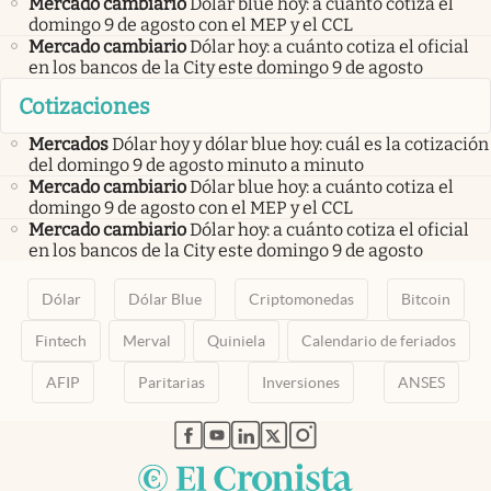
Mercado cambiario
Dólar blue hoy: a cuánto cotiza el
domingo 9 de agosto con el MEP y el CCL
Mercado cambiario
Dólar hoy: a cuánto cotiza el oficial
en los bancos de la City este domingo 9 de agosto
Cotizaciones
Mercados
Dólar hoy y dólar blue hoy: cuál es la cotización
del domingo 9 de agosto minuto a minuto
Mercado cambiario
Dólar blue hoy: a cuánto cotiza el
domingo 9 de agosto con el MEP y el CCL
Mercado cambiario
Dólar hoy: a cuánto cotiza el oficial
en los bancos de la City este domingo 9 de agosto
Dólar
Dólar Blue
Criptomonedas
Bitcoin
Fintech
Merval
Quiniela
Calendario de feriados
AFIP
Paritarias
Inversiones
ANSES
abre en nueva pestaña
abre en nueva pestaña
abre en nueva pestaña
abre en nueva pestaña
abre en nueva pestaña