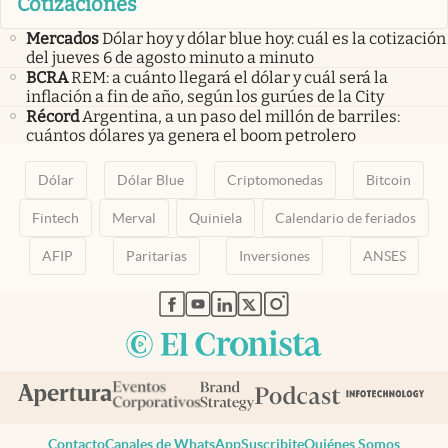
Cotizaciones
Mercados
Dólar hoy y dólar blue hoy: cuál es la cotización
del jueves 6 de agosto minuto a minuto
BCRA
REM: a cuánto llegará el dólar y cuál será la
inflación a fin de año, según los gurúes de la City
Récord
Argentina, a un paso del millón de barriles:
cuántos dólares ya genera el boom petrolero
Dólar
Dólar Blue
Criptomonedas
Bitcoin
Fintech
Merval
Quiniela
Calendario de feriados
AFIP
Paritarias
Inversiones
ANSES
abre en nueva pestaña
abre en nueva pestaña
abre en nueva pestaña
abre en nueva pestaña
abre en nueva pestaña
Contacto
Canales de WhatsApp
Suscribite
Quiénes Somos