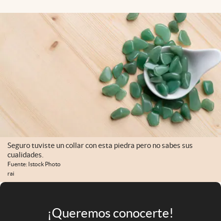
Infotechnology
Clase
Clima
Mundial 2026
Eventos Corporativos
El Cronista Studio
Mediakit
abre en nueva pestaña
Argentina
Seguro tuviste un collar con esta piedra pero no sabes sus
cualidades.
Fuente: Istock Photo
rai
¡Queremos conocerte!