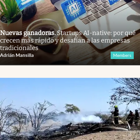
Nuevas ganadoras
.
Startups AI-native: por qué
crecen más rápido y desafían a las empresas
tradicionales
Adrián Mansilla
Members