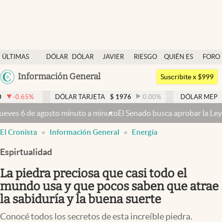
Últimas noticias
ÚLTIMAS
DÓLAR
DÓLAR
JAVIER
RIESGO
QUIÉN ES
FORO
Dólar
NOTICIAS
BLUE
MILEI
PAÍS
QUIÉN
Argentina
Información General
Members
Suscribite x $999
España
Economía y Política
DÓLAR TARJETA
$
1976
0.00
%
DÓLAR MEP
$
1521,66
0
México
minuto
El Senado busca aprobar la Ley de Propiedad Privada, sin el 
Finanzas y Mercados
USA
El Cronista
Información General
Energía
Mercados Online
Colombia
Uruguay
Espirtualidad
Negocios
La piedra preciosa que casi todo el
Columnistas
mundo usa y que pocos saben que atrae
Otras secciones
la sabiduría y la buena suerte
Apertura
Conocé todos los secretos de esta increíble piedra.