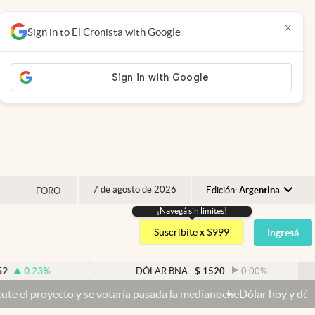
×
Sign in to El Cronista with Google
7 de agosto de 2026
Edición:
Argentina
FORO
¡Navegá sin limites!
Argentina
Suscribite x $999
Ingresá
España
México
23
%
DÓLAR BNA
$
1520
0.00
%
USA
cto y se votaría pasada la medianoche
Dólar hoy y dólar blue hoy: c
Colombia