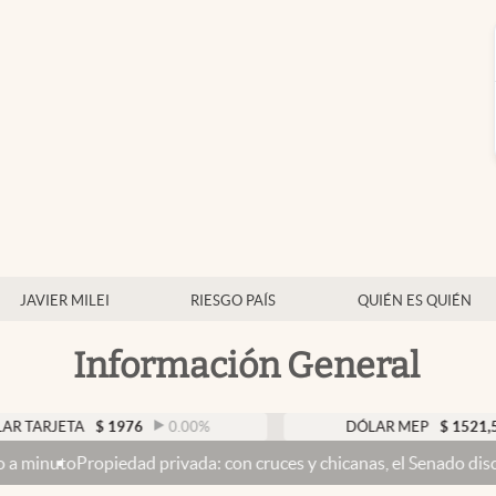
JAVIER MILEI
RIESGO PAÍS
QUIÉN ES QUIÉN
Información General
ETA
$
1976
0.00
%
DÓLAR MEP
$
1521,52
0.
opiedad privada: con cruces y chicanas, el Senado discute el proye