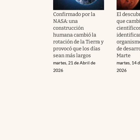
Confirmado por la
El descub
NASA: una
que cambi
construcción
científico
humana cambió la
identifica
rotación de la Tierra y
organismo
provocó que los días
de desarr
sean más largos
Marte
martes, 21 de Abril de
martes, 14 d
2026
2026