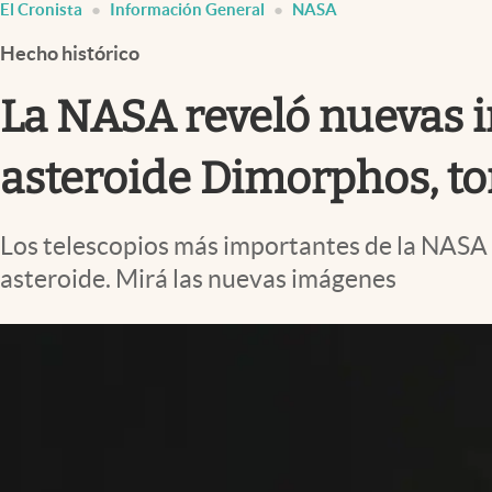
El Cronista
Información General
NASA
Infotechnology
Hecho histórico
Clase
Clima
La NASA reveló nuevas i
Mundial 2026
asteroide Dimorphos, to
Eventos Corporativos
El Cronista Studio
Los telescopios más importantes de la NASA ca
Mediakit
asteroide. Mirá las nuevas imágenes
abre en nueva pestaña