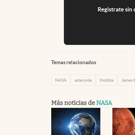
Registrate sin
Temas relacionados
NASA
asteroide
Hubble
James 
Más noticias de
NASA