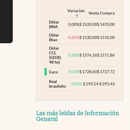
Variación
Venta
Compra
Dólar
0,00
%
$
1520,00
$
1470,00
BNA
Dólar
-0,65
%
$
1530,00
$
1510,00
Blue
Dólar
CCL
0,30
%
$
1576,16
$
1571,86
(GD30,
48 hs)
0,03
%
$
1728,60
$
1727,72
Euro
Real
0,04
%
$
293,54
$
293,43
brasileño
Las más leídas de Información
General