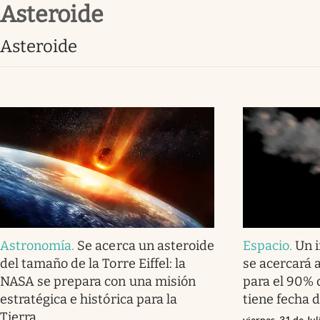
asteroide
Infotechnology
Clase
asteroide
Clima
Mundial 2026
Eventos Corporativos
El Cronista Studio
Mediakit
abre en nueva pestaña
Astronomía
.
Se acerca un asteroide
Espacio
.
Un 
del tamaño de la Torre Eiffel: la
se acercará a
NASA se prepara con una misión
para el 90% 
estratégica e histórica para la
tiene fecha 
Tierra
viernes, 31 de Ju