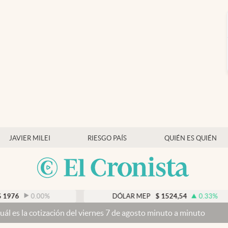
JAVIER MILEI
RIESGO PAÍS
QUIÉN ES QUIÉN
0.00
%
DÓLAR MEP
$
1524,54
0.33
%
tización del viernes 7 de agosto minuto a minuto