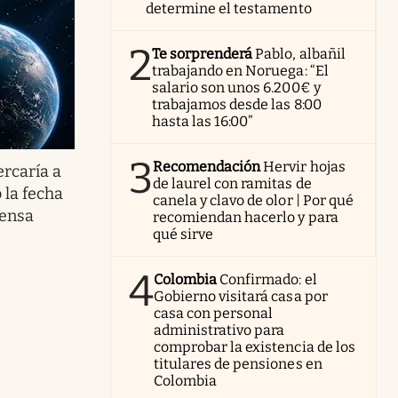
determine el testamento
2
Te sorprenderá
Pablo, albañil
trabajando en Noruega: “El
salario son unos 6.200€ y
trabajamos desde las 8:00
hasta las 16:00”
3
Recomendación
Hervir hojas
ercaría a
de laurel con ramitas de
 la fecha
canela y clavo de olor | Por qué
fensa
recomiendan hacerlo y para
qué sirve
4
Colombia
Confirmado: el
Gobierno visitará casa por
casa con personal
administrativo para
comprobar la existencia de los
titulares de pensiones en
Colombia