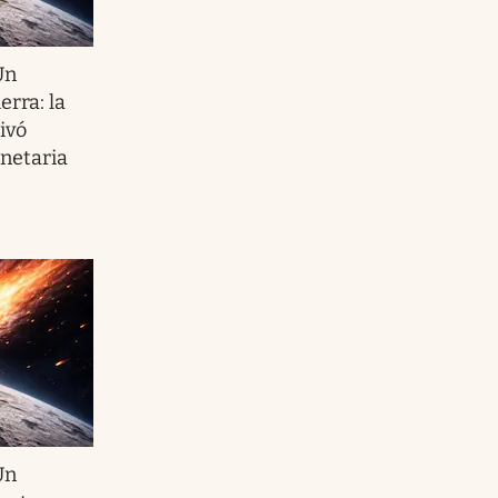
Un
erra: la
ivó
anetaria
Un