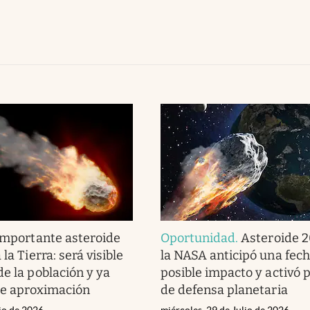
importante asteroide
Oportunidad
.
Asteroide 
 la Tierra: será visible
la NASA anticipó una fec
de la población y ya
posible impacto y activó 
de aproximación
de defensa planetaria
lio de 2026
miércoles, 29 de Julio de 2026