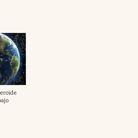
teroide
bajo