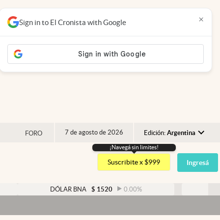
×
Sign in to El Cronista with Google
7 de agosto de 2026
Edición:
Argentina
FORO
¡Navegá sin limites!
Argentina
Suscribite x $999
Ingresá
España
México
DÓLAR BNA
$
1520
0.00
%
DÓLAR BLU
USA
Colombia