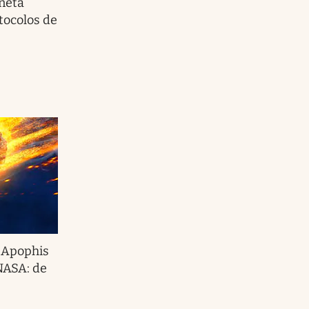
aneta
tocolos de
e Apophis
 NASA: de