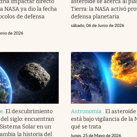
dría impactar directo
asteroide se acerca al pl
 la NASA ya dio la fecha
Tierra: la NASA activó pro
tocolos de defensa
defensa planetaria
sábado, 06 de Junio de 2026
unio de 2026
te
.
El descubrimiento
Astronomía
.
El asteroid
del siglo: encuentran
está bajo vigilancia de la
l Sistema Solar en un
qué se trata
ambia la historia del
lunes, 25 de Mayo de 2026