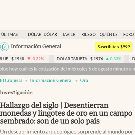
Últimas noticias
ÚLTIMAS
DÓLAR
DÓLAR
JAVIER
RIESGO
QUIÉN ES
FORO
Dólar
NOTICIAS
BLUE
MILEI
PAÍS
QUIÉN
Argentina
Información General
Members
Suscribite x $999
España
Economía y Política
0.32
%
DÓLAR TARJETA
$
1976
0.33
%
DÓLAR MEP
$
151
México
 la cotización del miércoles 5 de agosto minuto a minuto
Dólar hoy y
Finanzas y Mercados
USA
El Cronista
Información General
Oro
Mercados Online
Colombia
Uruguay
Investigación
Negocios
Hallazgo del siglo | Desentierran
Columnistas
monedas y lingotes de oro en un campo
Otras secciones
sembrado: son de un solo país
Apertura
Un descubrimiento arqueológico sorprende al mundo por