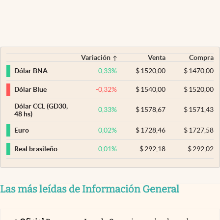
Variación
Venta
Compra
0,33
%
$
1520,00
$
1470,00
Dólar BNA
-0,32
%
$
1540,00
$
1520,00
Dólar Blue
Dólar CCL (GD30,
0,33
%
$
1578,67
$
1571,43
48 hs)
0,02
%
$
1728,46
$
1727,58
Euro
0,01
%
$
292,18
$
292,02
Real brasileño
Las más leídas de Información General