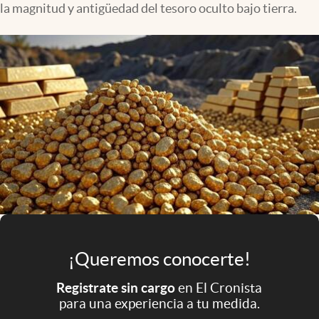
la magnitud y antigüedad del tesoro oculto bajo tierra.
Infotechnology
Clase
Clima
Mundial 2026
Eventos Corporativos
El Cronista Studio
Mediakit
abre en nueva pestaña
Argentina
¡Queremos conocerte!
Registrate sin cargo
en El Cronista
para una experiencia a tu medida.