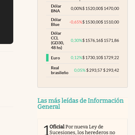
Dólar
0,00
%
$
1520,00
$
1470,00
BNA
Dólar
-0,65
%
$
1530,00
$
1510,00
Blue
Dólar
CCL
0,30
%
$
1576,16
$
1571,86
(GD30,
48 hs)
0,12
%
$
1730,10
$
1729,22
Euro
Real
0,05
%
$
293,57
$
293,42
brasileño
Las más leídas de Información
General
1
Oficial
Por nueva Ley de
Sucesiones, los herederos no