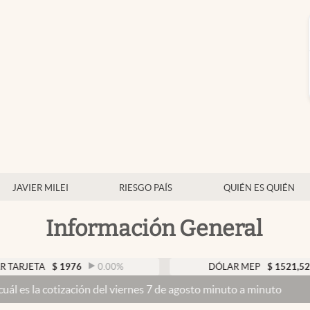
JAVIER MILEI
RIESGO PAÍS
QUIÉN ES QUIÉN
Información General
$
1976
0.00
%
DÓLAR MEP
$
1521,52
0.23
%
zación del viernes 7 de agosto minuto a minuto