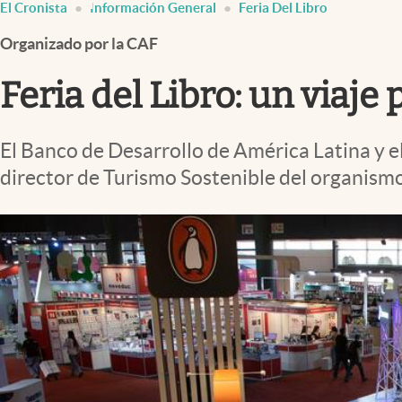
El Cronista
Información General
Feria Del Libro
Infotechnology
Organizado por la CAF
Clase
Clima
Feria del Libro: un viaje 
Mundial 2026
Eventos Corporativos
El Banco de Desarrollo de América Latina y el
director de Turismo Sostenible del organismo
El Cronista Studio
Mediakit
abre en nueva pestaña