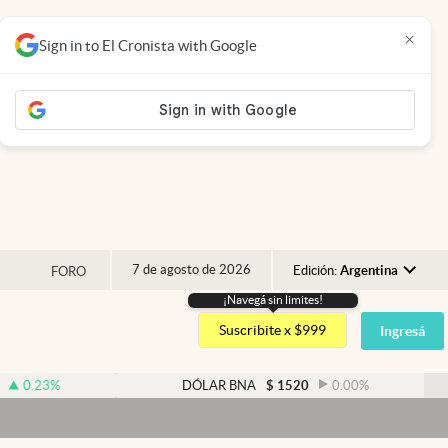
×
Sign in to El Cronista with Google
7 de agosto de 2026
Edición:
Argentina
FORO
¡Navegá sin limites!
Argentina
Suscribite x $999
Ingresá
España
México
DÓLAR BNA
$
1520
0.00
%
USA
Colombia