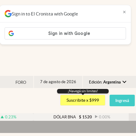
×
Sign in to El Cronista with Google
7 de agosto de 2026
Edición:
Argentina
FORO
¡Navegá sin limites!
Argentina
Suscribite x $999
Ingresá
España
México
DÓLAR BNA
$
1520
0.00
%
USA
Colombia