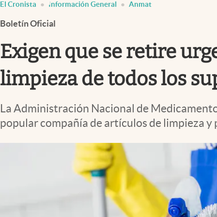
El Cronista
Información General
Anmat
Infotechnology
Boletín Oficial
Clase
Clima
Exigen que se retire ur
Mundial 2026
limpieza de todos los 
Eventos Corporativos
El Cronista Studio
La Administración Nacional de Medicamentos
Mediakit
popular compañía de artículos de limpieza y 
abre en nueva pestaña