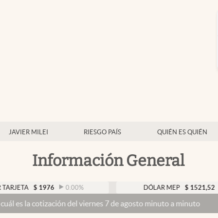
JAVIER MILEI
RIESGO PAÍS
QUIÉN ES QUIÉN
Información General
$
1976
0.00
%
DÓLAR MEP
$
1521,52
0.23
%
tización del viernes 7 de agosto minuto a minuto