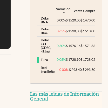
Variación
Venta
Compra
Dólar
0,00
%
$
1520,00
$
1470,00
BNA
Dólar
-0,65
%
$
1530,00
$
1510,00
Blue
Dólar
CCL
0,30
%
$
1576,16
$
1571,86
(GD30,
48 hs)
0,05
%
$
1728,90
$
1728,02
Euro
Real
-0,00
%
$
293,40
$
293,30
brasileño
Las más leídas de Información
General