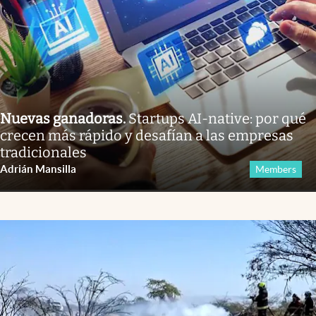
Nuevas ganadoras
.
Startups AI-native: por qué
crecen más rápido y desafían a las empresas
tradicionales
Adrián Mansilla
Members