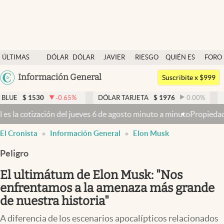
Últimas noticias
ÚLTIMAS
DÓLAR
DÓLAR
JAVIER
RIESGO
QUIÉN ES
FORO
Dólar
NOTICIAS
BLUE
MILEI
PAÍS
QUIÉN
Argentina
Información General
Members
Suscribite x $999
España
Economía y Política
0
-0.65
%
DÓLAR TARJETA
$
1976
0.00
%
DÓLAR MEP
México
es 6 de agosto minuto a minuto
Propiedad privada: con cruces y chic
Finanzas y Mercados
USA
El Cronista
Información General
Elon Musk
Mercados Online
Colombia
Uruguay
Peligro
Negocios
El ultimátum de Elon Musk: "Nos
Columnistas
enfrentamos a la amenaza más grande
Otras secciones
de nuestra historia"
Apertura
A diferencia de los escenarios apocalípticos relacionados