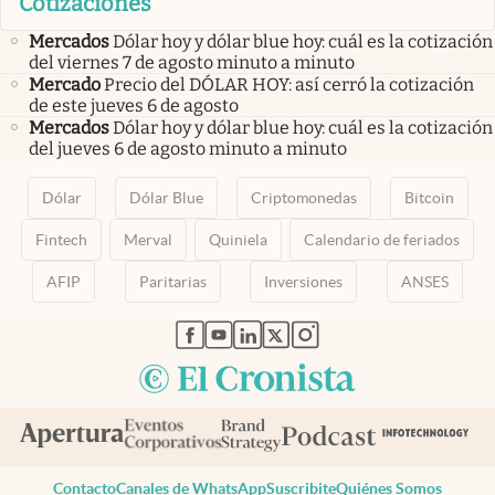
Cotizaciones
Mercados
Dólar hoy y dólar blue hoy: cuál es la cotización
del viernes 7 de agosto minuto a minuto
Mercado
Precio del DÓLAR HOY: así cerró la cotización
de este jueves 6 de agosto
Mercados
Dólar hoy y dólar blue hoy: cuál es la cotización
del jueves 6 de agosto minuto a minuto
Dólar
Dólar Blue
Criptomonedas
Bitcoin
Fintech
Merval
Quiniela
Calendario de feriados
AFIP
Paritarias
Inversiones
ANSES
abre en nueva pestaña
abre en nueva pestaña
abre en nueva pestaña
abre en nueva pestaña
abre en nueva pestaña
Contacto
Canales de WhatsApp
Suscribite
Quiénes Somos