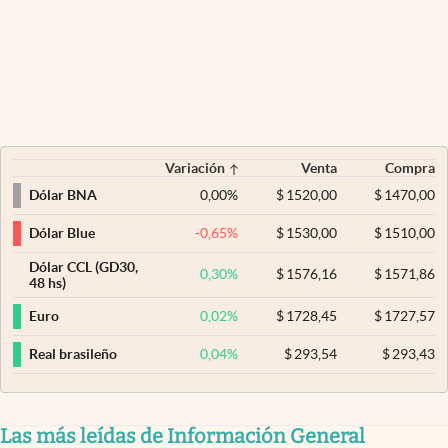
Variación
Venta
Compra
0,00
%
$
1520,00
$
1470,00
Dólar BNA
-0,65
%
$
1530,00
$
1510,00
Dólar Blue
Dólar CCL (GD30,
0,30
%
$
1576,16
$
1571,86
48 hs)
0,02
%
$
1728,45
$
1727,57
Euro
0,04
%
$
293,54
$
293,43
Real brasileño
Las más leídas de Información General