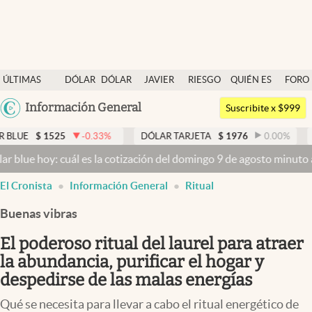
Últimas noticias
ÚLTIMAS
DÓLAR
DÓLAR
JAVIER
RIESGO
QUIÉN ES
FORO
Dólar
NOTICIAS
BLUE
MILEI
PAÍS
QUIÉN
Argentina
Información General
Members
Suscribite x $999
España
Economía y Política
25
-0.33
%
DÓLAR TARJETA
$
1976
0.00
%
DÓLAR ME
México
 cuál es la cotización del domingo 9 de agosto minuto a minuto
Dól
Finanzas y Mercados
USA
El Cronista
Información General
Ritual
Mercados Online
Colombia
Uruguay
Buenas vibras
Negocios
El poderoso ritual del laurel para atraer
Columnistas
la abundancia, purificar el hogar y
Otras secciones
despedirse de las malas energías
Apertura
Qué se necesita para llevar a cabo el ritual energético de