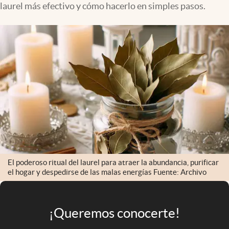
laurel más efectivo y cómo hacerlo en simples pasos.
Infotechnology
Clase
Clima
Mundial 2026
Eventos Corporativos
El Cronista Studio
Mediakit
abre en nueva pestaña
Argentina
El poderoso ritual del laurel para atraer la abundancia, purificar
el hogar y despedirse de las malas energías Fuente: Archivo
¡Queremos conocerte!