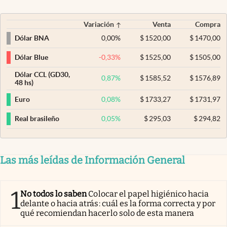
Variación
Venta
Compra
0,00
%
$
1520,00
$
1470,00
Dólar BNA
-0,33
%
$
1525,00
$
1505,00
Dólar Blue
Dólar CCL (GD30,
0,87
%
$
1585,52
$
1576,89
48 hs)
0,08
%
$
1733,27
$
1731,97
Euro
0,05
%
$
295,03
$
294,82
Real brasileño
Las más leídas de Información General
1
No todos lo saben
Colocar el papel higiénico hacia
delante o hacia atrás: cuál es la forma correcta y por
qué recomiendan hacerlo solo de esta manera