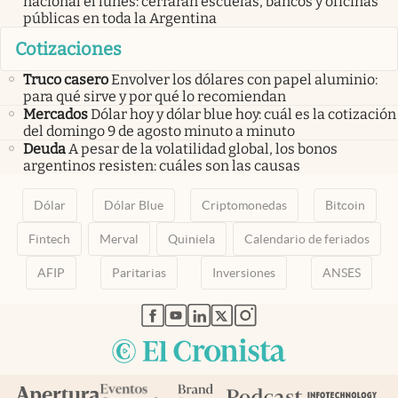
nacional el lunes: cerrarán escuelas, bancos y oficinas
públicas en toda la Argentina
Cotizaciones
Truco casero
Envolver los dólares con papel aluminio:
para qué sirve y por qué lo recomiendan
Mercados
Dólar hoy y dólar blue hoy: cuál es la cotización
del domingo 9 de agosto minuto a minuto
Deuda
A pesar de la volatilidad global, los bonos
argentinos resisten: cuáles son las causas
Dólar
Dólar Blue
Criptomonedas
Bitcoin
Fintech
Merval
Quiniela
Calendario de feriados
AFIP
Paritarias
Inversiones
ANSES
abre en nueva pestaña
abre en nueva pestaña
abre en nueva pestaña
abre en nueva pestaña
abre en nueva pestaña