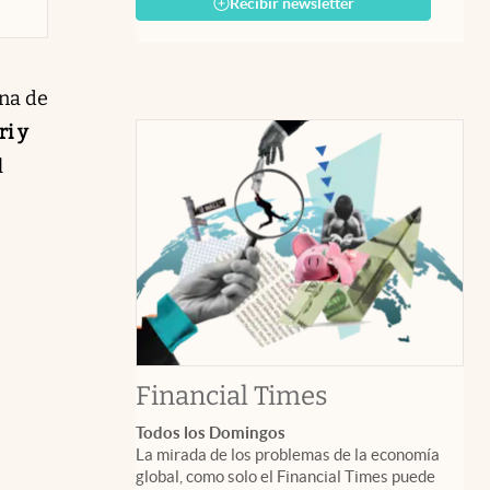
Recibir newsletter
ena de
ri y
l
abre en nuev
Financial Times
Todos los Domingos
La mirada de los problemas de la economía
global, como solo el Financial Times puede