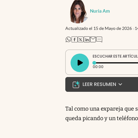
Nuria Am
Actualizado el
15 de Mayo de 2026
1
abre en nueva pestaña
abre en nueva pestaña
abre en nueva pestaña
abre en nueva pestaña
ESCUCHAR ESTE ARTÍCU
Tiempo transcurri
00:00
LEER RESUMEN
El PRO lanza su campaña:
reconfiguración política
Tal como una expareja que s
su identidad mientras a
queda picando y un teléfono
una campaña en varias p
y critica tanto al popul