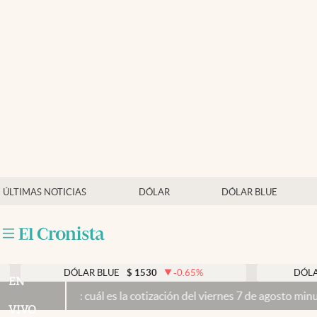
Últimas noticias
Dólar
Members
Economía y Política
Finanzas y Mercados
Mercados Online
ÚLTIMAS NOTICIAS
DÓLAR
DÓLAR BLUE
Negocios
Columnistas
Otras secciones
DÓLAR BLUE
$
1530
-0.65
%
DÓLAR TARJET
EN
y: cuál es la cotización del viernes 7 de agosto minuto a minuto
Pro
Apertura
VIVO