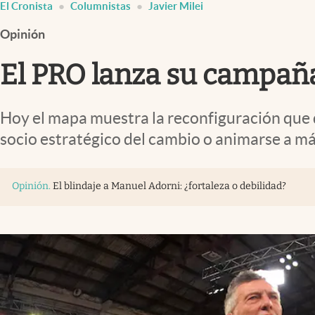
El Cronista
Columnistas
Javier Milei
Infotechnology
Opinión
Clase
Clima
El PRO lanza su campaña
Mundial 2026
Eventos Corporativos
Hoy el mapa muestra la reconfiguración que de
socio estratégico del cambio o animarse a m
El Cronista Studio
Mediakit
Opinión
.
El blindaje a Manuel Adorni: ¿fortaleza o debilidad?
abre en nueva pestaña