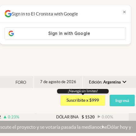
×
Sign in to El Cronista with Google
7 de agosto de 2026
Edición:
Argentina
FORO
¡Navegá sin limites!
Argentina
Suscribite x $999
Ingresá
España
México
DÓLAR BNA
$
1520
0.00
%
USA
cto y se votaría pasada la medianoche
Dólar hoy y dólar blue hoy: c
Colombia