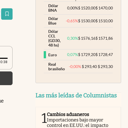
Dólar
0,00
%
$
1520,00
$
1470,00
BNA
estaña
Dólar
-0,65
%
$
1530,00
$
1510,00
Blue
Dólar
CCL
0,30
%
$
1576,16
$
1571,86
(GD30,
48 hs)
0,07
%
$
1729,20
$
1728,47
Euro
Duración: 38 segundos
0:38
Real
-0,00
%
$
293,40
$
293,30
brasileño
Las más leídas de Columnistas
var
ue
1
rno
Cambios aduaneros
Importaciones bajo mayor
a
control en EE.UU.: el impacto