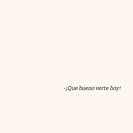
relación con Milei es c
el control del partido. P
candidatura con cautela.
gestionar su futuro ante
Resumen generado con intelige
-¡Que bueno verte hoy!