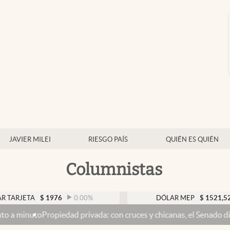
JAVIER MILEI
RIESGO PAÍS
QUIÉN ES QUIÉN
Columnistas
A
$
1976
0.00
%
DÓLAR MEP
$
1521,52
0.23
%
piedad privada: con cruces y chicanas, el Senado discute el proye