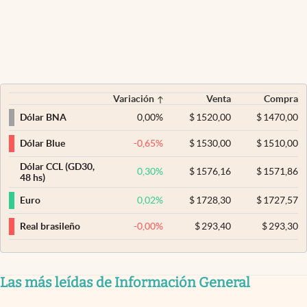
Variación
Venta
Compra
0,00
%
$
1520,00
$
1470,00
Dólar BNA
-0,65
%
$
1530,00
$
1510,00
Dólar Blue
Dólar CCL (GD30,
0,30
%
$
1576,16
$
1571,86
48 hs)
0,02
%
$
1728,30
$
1727,57
Euro
-0,00
%
$
293,40
$
293,30
Real brasileño
Las más leídas de Información General