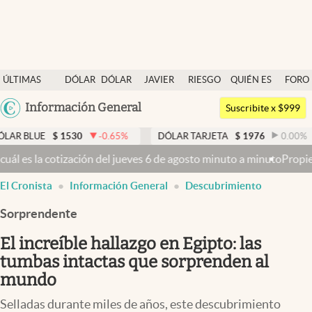
Últimas noticias
ÚLTIMAS
DÓLAR
DÓLAR
JAVIER
RIESGO
QUIÉN ES
FORO
Dólar
NOTICIAS
BLUE
MILEI
PAÍS
QUIÉN
Argentina
Información General
Members
Suscribite x $999
España
Economía y Política
$
1530
-0.65
%
DÓLAR TARJETA
$
1976
0.00
%
DÓLAR
México
 jueves 6 de agosto minuto a minuto
Propiedad privada: con cruces y
Finanzas y Mercados
USA
El Cronista
Información General
Descubrimiento
Mercados Online
Colombia
Uruguay
Sorprendente
Negocios
El increíble hallazgo en Egipto: las
Columnistas
tumbas intactas que sorprenden al
Otras secciones
mundo
Apertura
Selladas durante miles de años, este descubrimiento