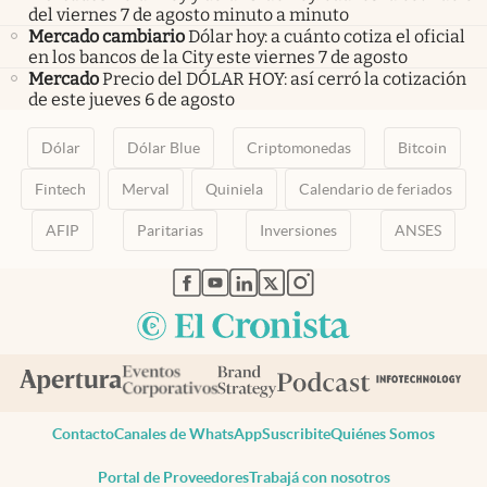
del viernes 7 de agosto minuto a minuto
Mercado cambiario
Dólar hoy: a cuánto cotiza el oficial
en los bancos de la City este viernes 7 de agosto
Mercado
Precio del DÓLAR HOY: así cerró la cotización
de este jueves 6 de agosto
Dólar
Dólar Blue
Criptomonedas
Bitcoin
Fintech
Merval
Quiniela
Calendario de feriados
AFIP
Paritarias
Inversiones
ANSES
abre en nueva pestaña
abre en nueva pestaña
abre en nueva pestaña
abre en nueva pestaña
abre en nueva pestaña
Contacto
Canales de WhatsApp
Suscribite
Quiénes Somos
Portal de Proveedores
Trabajá con nosotros