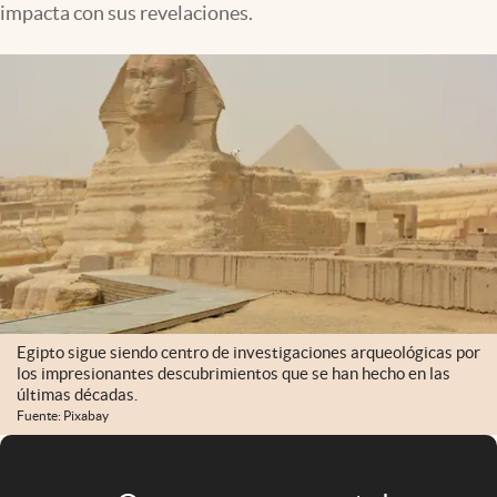
impacta con sus revelaciones.
Infotechnology
Clase
Clima
Mundial 2026
Eventos Corporativos
El Cronista Studio
Mediakit
abre en nueva pestaña
Argentina
Egipto sigue siendo centro de investigaciones arqueológicas por
los impresionantes descubrimientos que se han hecho en las
últimas décadas.
Fuente: Pixabay