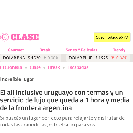
Últimas noticias
Dólar
Suscribite x $999
Members
Gourmet
Break
Series Y Peliculas
Trendy
Economía y Política
DÓLAR BNA
$
1520
0.00
%
DÓLAR BLUE
$
1525
-0.33
%
El Cronista
Clase
Break
Escapadas
Finanzas y Mercados
Increíble lugar
Mercados Online
El all inclusive uruguayo con termas y un
Negocios
servicio de lujo que queda a 1 hora y media
Columnistas
de la frontera argentina
Otras secciones
Si buscás un lugar perfecto para relajarte y disfrutar de
todas las comodidas, este el sitio para vos.
Apertura