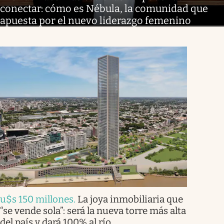
conectar: cómo es Nébula, la comunidad que
apuesta por el nuevo liderazgo femenino
u$s 150 millones
.
La joya inmobiliaria que
“se vende sola”: será la nueva torre más alta
del país y dará 100% al río