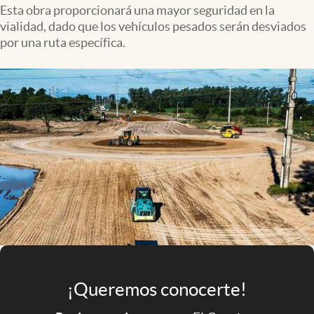
Infotechnology
Esta obra proporcionará una mayor seguridad en la
vialidad, dado que los vehículos pesados serán desviados
Clase
por una ruta específica.
Clima
Mundial 2026
Eventos Corporativos
El Cronista Studio
Mediakit
abre en nueva pestaña
Argentina
¡Queremos conocerte!