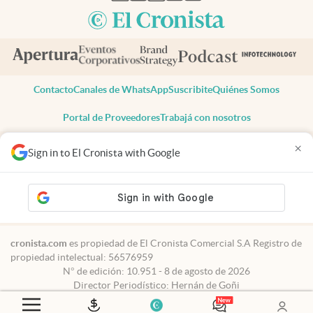
Contacto
Canales de WhatsApp
Suscribite
Quiénes Somos
Portal de Proveedores
Trabajá con nosotros
Copyright 2025 cronista.com
×
Sign in to El Cronista with Google
Todos los derechos reservados
Términos y condiciones
Privacidad
Consentimiento
Tel:
+54 11 7078-3270
cronista.com
es propiedad de El Cronista Comercial S.A Registro de
propiedad intelectual: 56576959
N° de edición: 10.951 - 8 de agosto de 2026
Director Periodístico: Hernán de Goñi