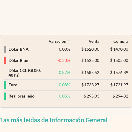
Variación
Venta
Compra
0,00
%
$
1520,00
$
1470,00
Dólar BNA
-0,33
%
$
1525,00
$
1505,00
Dólar Blue
Dólar CCL (GD30,
0,87
%
$
1585,52
$
1576,89
48 hs)
0,08
%
$
1733,27
$
1731,97
Euro
0,05
%
$
295,03
$
294,82
Real brasileño
Las más leídas de Información General