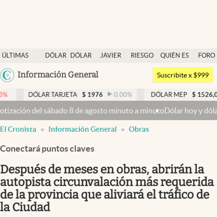
Últimas noticias
ÚLTIMAS
DÓLAR
DÓLAR
JAVIER
RIESGO
QUIÉN ES
FORO
Dólar
NOTICIAS
BLUE
MILEI
PAÍS
QUIÉN
Argentina
Información General
Members
Suscribite x $999
España
Economía y Política
LAR TARJETA
$
1976
0.00
%
DÓLAR MEP
$
1526,03
0.43
%
México
del sábado 8 de agosto minuto a minuto
Dólar hoy y dólar blue hoy: 
Finanzas y Mercados
USA
El Cronista
Información General
Obras
Mercados Online
Colombia
Uruguay
Conectará puntos claves
Negocios
Después de meses en obras, abrirán la
Columnistas
autopista circunvalación más requerida
Otras secciones
de la provincia que aliviará el tráfico de
Apertura
la Ciudad