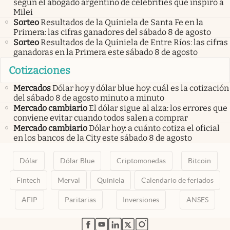
según el abogado argentino de celebrities que inspiró a
Milei
Sorteo
Resultados de la Quiniela de Santa Fe en la
Primera: las cifras ganadores del sábado 8 de agosto
Sorteo
Resultados de la Quiniela de Entre Ríos: las cifras
ganadoras en la Primera este sábado 8 de agosto
Cotizaciones
Mercados
Dólar hoy y dólar blue hoy: cuál es la cotización
del sábado 8 de agosto minuto a minuto
Mercado cambiario
El dólar sigue al alza: los errores que
conviene evitar cuando todos salen a comprar
Mercado cambiario
Dólar hoy: a cuánto cotiza el oficial
en los bancos de la City este sábado 8 de agosto
Dólar
Dólar Blue
Criptomonedas
Bitcoin
Fintech
Merval
Quiniela
Calendario de feriados
AFIP
Paritarias
Inversiones
ANSES
abre en nueva pestaña
abre en nueva pestaña
abre en nueva pestaña
abre en nueva pestaña
abre en nueva pestaña