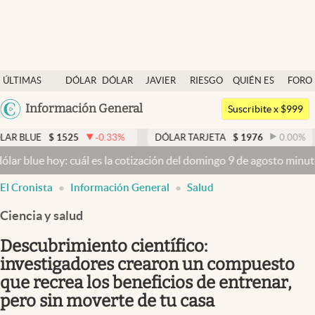
Últimas noticias
ÚLTIMAS
DÓLAR
DÓLAR
JAVIER
RIESGO
QUIÉN ES
FORO
Dólar
NOTICIAS
BLUE
MILEI
PAÍS
QUIÉN
Argentina
Información General
Members
Suscribite x $999
España
Economía y Política
1525
-0.33
%
DÓLAR TARJETA
$
1976
0.00
%
DÓLAR M
México
y: cuál es la cotización del domingo 9 de agosto minuto a minuto
Dó
Finanzas y Mercados
USA
El Cronista
Información General
Salud
Mercados Online
Colombia
Uruguay
Ciencia y salud
Negocios
Descubrimiento científico:
Columnistas
investigadores crearon un compuesto
Otras secciones
que recrea los beneficios de entrenar,
Apertura
pero sin moverte de tu casa