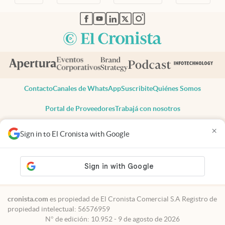
abre en nueva pestaña
abre en nueva pestaña
abre en nueva pestaña
abre en nueva pestaña
abre en nueva pestaña
Contacto
Canales de WhatsApp
Suscribite
Quiénes Somos
Portal de Proveedores
Trabajá con nosotros
Copyright 2025 cronista.com
×
Sign in to El Cronista with Google
Todos los derechos reservados
Términos y condiciones
Privacidad
Consentimiento
Tel:
+54 11 7078-3270
cronista.com
es propiedad de El Cronista Comercial S.A Registro de
propiedad intelectual: 56576959
N° de edición: 10.952 - 9 de agosto de 2026