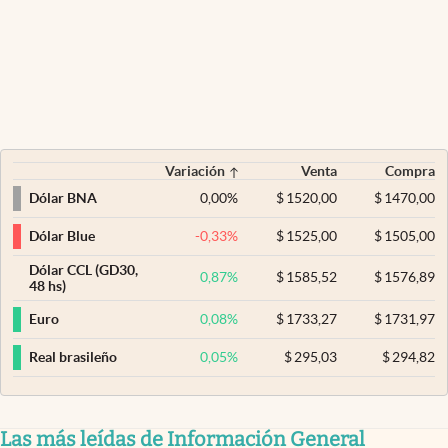
Variación
Venta
Compra
0,00
%
$
1520,00
$
1470,00
Dólar BNA
-0,33
%
$
1525,00
$
1505,00
Dólar Blue
Dólar CCL (GD30,
0,87
%
$
1585,52
$
1576,89
48 hs)
0,08
%
$
1733,27
$
1731,97
Euro
0,05
%
$
295,03
$
294,82
Real brasileño
Las más leídas de Información General