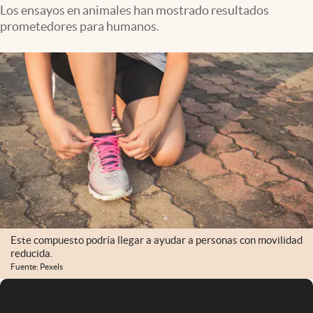
Infotechnology
Los ensayos en animales han mostrado resultados
prometedores para humanos.
Clase
Clima
Mundial 2026
Eventos Corporativos
El Cronista Studio
Mediakit
abre en nueva pestaña
Argentina
Este compuesto podría llegar a ayudar a personas con movilidad
reducida.
Fuente: Pexels