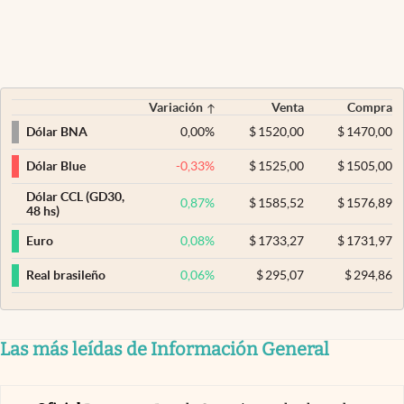
Variación
Venta
Compra
0,00
%
$
1520,00
$
1470,00
Dólar BNA
-0,33
%
$
1525,00
$
1505,00
Dólar Blue
Dólar CCL (GD30,
0,87
%
$
1585,52
$
1576,89
48 hs)
0,08
%
$
1733,27
$
1731,97
Euro
0,06
%
$
295,07
$
294,86
Real brasileño
Las más leídas de Información General