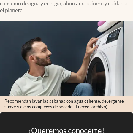
consumo de agua y energía, ahorrando dinero y cuidando
Infotechnology
el planeta.
Clase
Clima
Mundial 2026
Eventos Corporativos
El Cronista Studio
Mediakit
abre en nueva pestaña
Argentina
Recomiendan lavar las sábanas con agua caliente, detergente
suave y ciclos completos de secado. (Fuente: archivo).
¡Queremos conocerte!