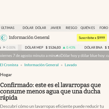
Últimas noticias
ÚLTIMAS
DÓLAR
DÓLAR
JAVIER
RIESGO
QUIÉN ES
FORO
Dólar
NOTICIAS
BLUE
MILEI
PAÍS
QUIÉN
Argentina
Información General
Members
Suscribite x $999
España
Economía y Política
DÓLAR MEP
$
1526,03
0.43
%
DÓLAR BNA
$
1520
0.00
México
 de agosto minuto a minuto
Dólar hoy y dólar blue hoy: cuál es la co
Finanzas y Mercados
USA
El Cronista
Información General
Lavado
Mercados Online
Colombia
Uruguay
Hogar
Negocios
Confirmado: este es el lavarropas que
Columnistas
consume menos agua que una ducha
Otras secciones
rápida
Apertura
Descubrí cómo un lavarropas eficiente puede reducir tu