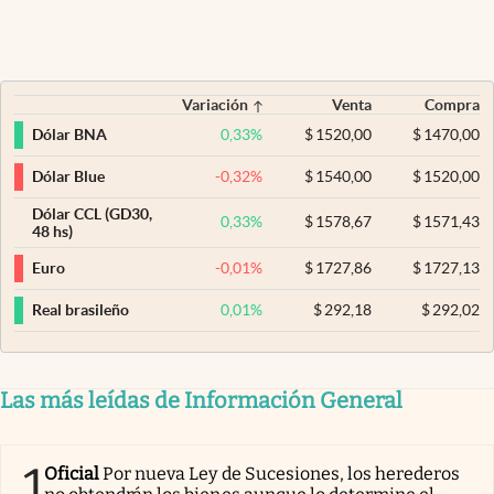
Variación
Venta
Compra
0,33
%
$
1520,00
$
1470,00
Dólar BNA
-0,32
%
$
1540,00
$
1520,00
Dólar Blue
Dólar CCL (GD30,
0,33
%
$
1578,67
$
1571,43
48 hs)
-0,01
%
$
1727,86
$
1727,13
Euro
0,01
%
$
292,18
$
292,02
Real brasileño
Las más leídas de Información General
1
Oficial
Por nueva Ley de Sucesiones, los herederos