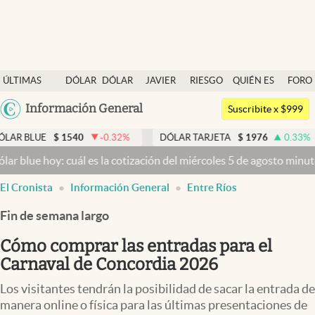
Últimas noticias
ÚLTIMAS
DÓLAR
DÓLAR
JAVIER
RIESGO
QUIÉN ES
FORO
Dólar
NOTICIAS
BLUE
MILEI
PAÍS
QUIÉN
Argentina
Información General
Members
Suscribite x $999
España
Economía y Política
1540
-0.32
%
DÓLAR TARJETA
$
1976
0.33
%
DÓLAR M
México
 cuál es la cotización del miércoles 5 de agosto minuto a minuto
Dól
Finanzas y Mercados
USA
El Cronista
Información General
Entre Ríos
Mercados Online
Colombia
Uruguay
Fin de semana largo
Negocios
Cómo comprar las entradas para el
Columnistas
Carnaval de Concordia 2026
Otras secciones
Los visitantes tendrán la posibilidad de sacar la entrada de
Apertura
manera online o física para las últimas presentaciones de