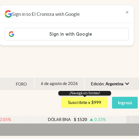
×
Sign in to El Cronista with Google
6 de agosto de 2026
Edición:
Argentina
FORO
¡Navegá sin limites!
Argentina
Suscribite x $999
Ingresá
España
México
DÓLAR BNA
$
1520
0.33
%
DÓLA
USA
Colombia