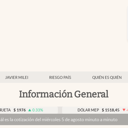
JAVIER MILEI
RIESGO PAÍS
QUIÉN ES QUIÉN
Información General
976
0.33
%
DÓLAR MEP
$
1518,45
-0.05
%
ión del miércoles 5 de agosto minuto a minuto