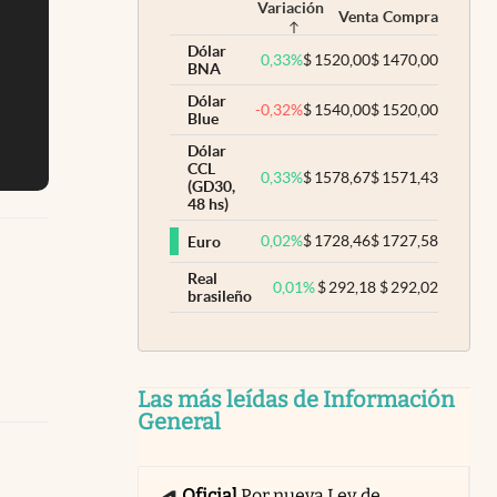
Variación
Venta
Compra
Dólar
0,33
%
$
1520,00
$
1470,00
BNA
Dólar
-0,32
%
$
1540,00
$
1520,00
Blue
Dólar
CCL
0,33
%
$
1578,67
$
1571,43
(GD30,
48 hs)
0,02
%
$
1728,46
$
1727,58
Euro
Real
0,01
%
$
292,18
$
292,02
brasileño
Las más leídas de Información
General
Oficial
Por nueva Ley de