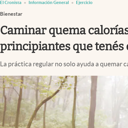
El Cronista
Información General
Ejercicio
Infotechnology
Bienestar
Clase
Clima
Caminar quema calorías:
Mundial 2026
principiantes que tenés 
Eventos Corporativos
El Cronista Studio
La práctica regular no solo ayuda a quemar ca
Mediakit
abre en nueva pestaña