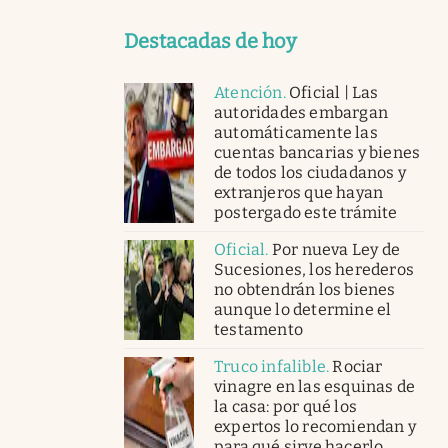
Destacadas de hoy
Atención
.
Oficial | Las
autoridades embargan
automáticamente las
cuentas bancarias y bienes
de todos los ciudadanos y
extranjeros que hayan
postergado este trámite
Oficial
.
Por nueva Ley de
Sucesiones, los herederos
no obtendrán los bienes
aunque lo determine el
testamento
Truco infalible
.
Rociar
vinagre en las esquinas de
la casa: por qué los
expertos lo recomiendan y
para qué sirve hacerlo