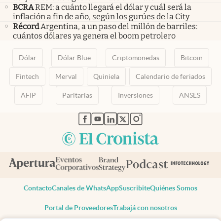
BCRA
REM: a cuánto llegará el dólar y cuál será la
inflación a fin de año, según los gurúes de la City
Récord
Argentina, a un paso del millón de barriles:
cuántos dólares ya genera el boom petrolero
Dólar
Dólar Blue
Criptomonedas
Bitcoin
Fintech
Merval
Quiniela
Calendario de feriados
AFIP
Paritarias
Inversiones
ANSES
abre en nueva pestaña
abre en nueva pestaña
abre en nueva pestaña
abre en nueva pestaña
abre en nueva pestaña
Contacto
Canales de WhatsApp
Suscribite
Quiénes Somos
Portal de Proveedores
Trabajá con nosotros