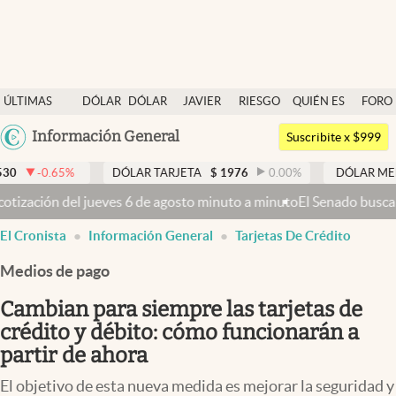
Últimas noticias
ÚLTIMAS
DÓLAR
DÓLAR
JAVIER
RIESGO
QUIÉN ES
FORO
Dólar
NOTICIAS
BLUE
MILEI
PAÍS
QUIÉN
Argentina
Información General
Members
Suscribite x $999
España
Economía y Política
DÓLAR TARJETA
$
1976
0.00
%
DÓLAR MEP
$
1521,66
México
sto minuto a minuto
El Senado busca aprobar la Ley de Propiedad Priv
Finanzas y Mercados
USA
El Cronista
Información General
Tarjetas De Crédito
Mercados Online
Colombia
Uruguay
Medios de pago
Negocios
Cambian para siempre las tarjetas de
Columnistas
crédito y débito: cómo funcionarán a
Otras secciones
partir de ahora
Apertura
El objetivo de esta nueva medida es mejorar la seguridad y