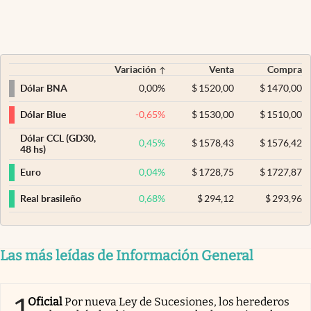
Variación
Venta
Compra
0,00
%
$
1520,00
$
1470,00
Dólar BNA
-0,65
%
$
1530,00
$
1510,00
Dólar Blue
Dólar CCL (GD30,
0,45
%
$
1578,43
$
1576,42
48 hs)
0,04
%
$
1728,75
$
1727,87
Euro
0,68
%
$
294,12
$
293,96
Real brasileño
Las más leídas de Información General
1
Oficial
Por nueva Ley de Sucesiones, los herederos