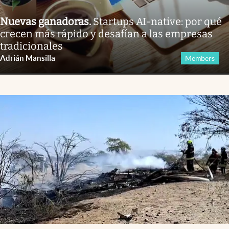
Nuevas ganadoras
.
Startups AI-native: por qué
crecen más rápido y desafían a las empresas
tradicionales
Adrián Mansilla
Members