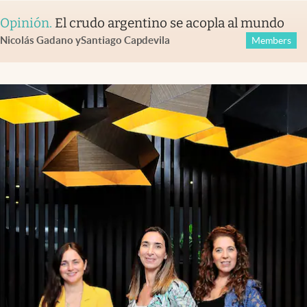
Opinión
.
El crudo argentino se acopla al mundo
Nicolás Gadano
y
Santiago Capdevila
Members