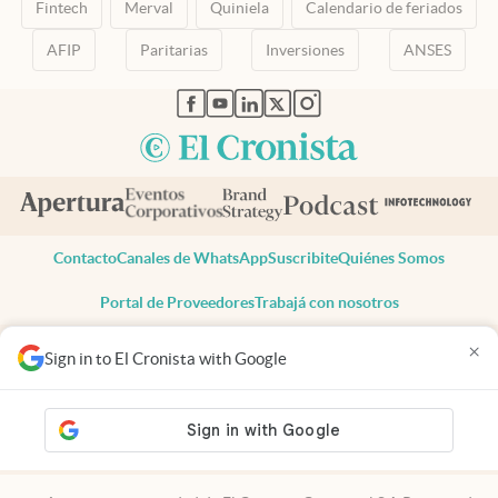
Fintech
Merval
Quiniela
Calendario de feriados
AFIP
Paritarias
Inversiones
ANSES
abre en nueva pestaña
abre en nueva pestaña
abre en nueva pestaña
abre en nueva pestaña
abre en nueva pestaña
Contacto
Canales de WhatsApp
Suscribite
Quiénes Somos
Portal de Proveedores
Trabajá con nosotros
Copyright 2025 cronista.com
×
Sign in to El Cronista with Google
Todos los derechos reservados
Términos y condiciones
Privacidad
Consentimiento
Tel:
+54 11 7078-3270