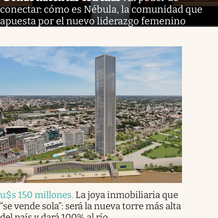
conectar: cómo es Nébula, la comunidad que
apuesta por el nuevo liderazgo femenino
u$s 150 millones
.
La joya inmobiliaria que
“se vende sola”: será la nueva torre más alta
del país y dará 100% al río