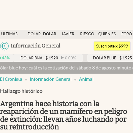
Últimas noticias
ÚLTIMAS
DÓLAR
DÓLAR
JAVIER
RIESGO
QUIÉN ES
FORO
Dólar
NOTICIAS
BLUE
MILEI
PAÍS
QUIÉN
Argentina
Información General
Members
Suscribite x $999
España
Economía y Política
DÓLAR BNA
$
1520
0.00
%
DÓLAR BLUE
$
1525
-0.33
%
México
y: cuál es la cotización del sábado 8 de agosto minuto a minuto
Dól
Finanzas y Mercados
USA
El Cronista
Información General
Animal
Mercados Online
Colombia
Uruguay
Hallazgo histórico
Negocios
Argentina hace historia con la
Columnistas
reaparición de un mamífero en peligro
Otras secciones
de extinción: llevan años luchando por
Apertura
su reintroducción