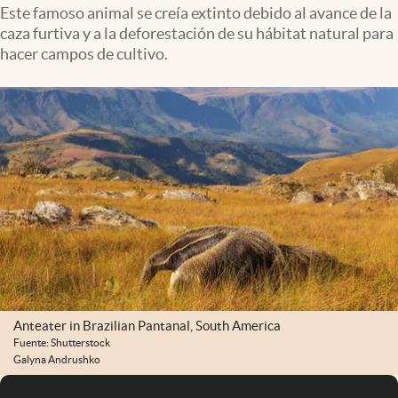
Infotechnology
Este famoso animal se creía extinto debido al avance de la
caza furtiva y a la deforestación de su hábitat natural para
Clase
hacer campos de cultivo.
Clima
Mundial 2026
Eventos Corporativos
El Cronista Studio
Mediakit
abre en nueva pestaña
Argentina
Anteater in Brazilian Pantanal, South America
Fuente: Shutterstock
Galyna Andrushko