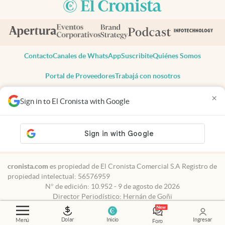
Contacto
Canales de WhatsApp
Suscribite
Quiénes Somos
Portal de Proveedores
Trabajá con nosotros
Copyright 2025 cronista.com
×
Sign in to El Cronista with Google
Todos los derechos reservados
Términos y condiciones
Privacidad
Consentimiento
Tel:
+54 11 7078-3270
cronista.com
es propiedad de El Cronista Comercial S.A Registro de
propiedad intelectual: 56576959
N° de edición: 10.952 - 9 de agosto de 2026
Director Periodístico: Hernán de Goñi
Dolar
Inicio
Ingresar
Menú
Foro