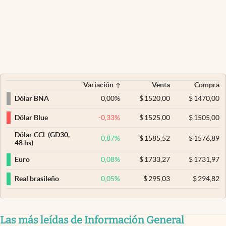
Variación
Venta
Compra
0,00
%
$
1520,00
$
1470,00
Dólar BNA
-0,33
%
$
1525,00
$
1505,00
Dólar Blue
Dólar CCL (GD30,
0,87
%
$
1585,52
$
1576,89
48 hs)
0,08
%
$
1733,27
$
1731,97
Euro
0,05
%
$
295,03
$
294,82
Real brasileño
Las más leídas de Información General