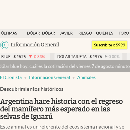
Últimas noticias
ÚLTIMAS
DÓLAR
DÓLAR
JAVIER
RIESGO
QUIÉN ES
FORO
Dólar
NOTICIAS
BLUE
MILEI
PAÍS
QUIÉN
Argentina
Información General
Members
Suscribite x $999
España
Economía y Política
25
-0.33
%
DÓLAR TARJETA
$
1976
0.00
%
DÓLAR MEP
México
oy: cuál es la cotización del viernes 7 de agosto minuto a minuto
Dó
Finanzas y Mercados
USA
El Cronista
Información General
Animales
Mercados Online
Colombia
Uruguay
Descubrimientos históricos
Negocios
Argentina hace historia con el regreso
Columnistas
del mamífero más esperado en las
Otras secciones
selvas de Iguazú
Apertura
Este animal es un referente del ecosistema nacional y se