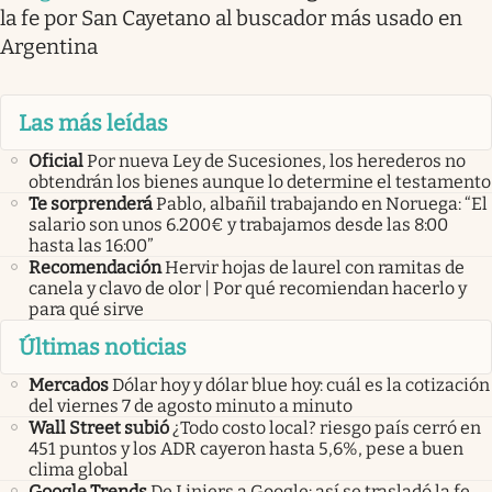
la fe por San Cayetano al buscador más usado en
Argentina
Las más leídas
Oficial
Por nueva Ley de Sucesiones, los herederos no
obtendrán los bienes aunque lo determine el testamento
Te sorprenderá
Pablo, albañil trabajando en Noruega: “El
salario son unos 6.200€ y trabajamos desde las 8:00
hasta las 16:00”
Recomendación
Hervir hojas de laurel con ramitas de
canela y clavo de olor | Por qué recomiendan hacerlo y
para qué sirve
Últimas noticias
Mercados
Dólar hoy y dólar blue hoy: cuál es la cotización
del viernes 7 de agosto minuto a minuto
Wall Street subió
¿Todo costo local? riesgo país cerró en
451 puntos y los ADR cayeron hasta 5,6%, pese a buen
clima global
Google Trends
De Liniers a Google: así se trasladó la fe