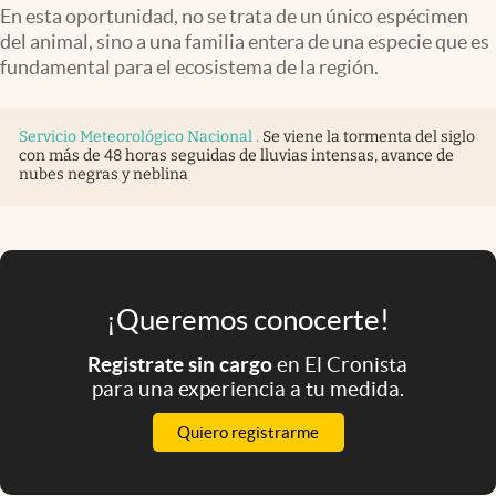
Infotechnology
En esta oportunidad, no se trata de un único espécimen
del animal, sino a una familia entera de una especie que es
Clase
fundamental para el ecosistema de la región.
Clima
Servicio Meteorológico Nacional
.
Se viene la tormenta del siglo
Mundial 2026
con más de 48 horas seguidas de lluvias intensas, avance de
nubes negras y neblina
Eventos Corporativos
El Cronista Studio
Mediakit
abre en nueva pestaña
¡Queremos conocerte!
Argentina
Registrate sin cargo
en El Cronista
para una experiencia a tu medida.
Quiero registrarme