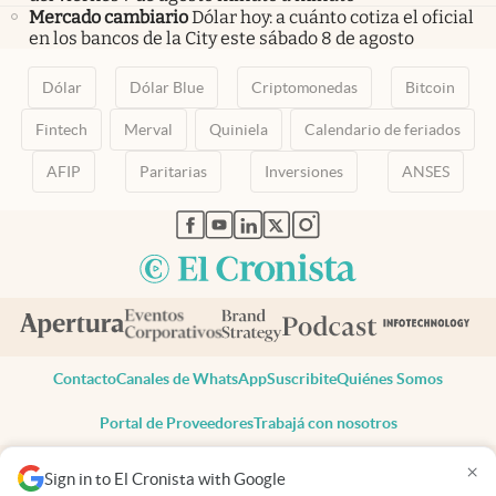
Mercado cambiario
Dólar hoy: a cuánto cotiza el oficial
en los bancos de la City este sábado 8 de agosto
Dólar
Dólar Blue
Criptomonedas
Bitcoin
Fintech
Merval
Quiniela
Calendario de feriados
AFIP
Paritarias
Inversiones
ANSES
abre en nueva pestaña
abre en nueva pestaña
abre en nueva pestaña
abre en nueva pestaña
abre en nueva pestaña
Contacto
Canales de WhatsApp
Suscribite
Quiénes Somos
Portal de Proveedores
Trabajá con nosotros
Copyright 2025 cronista.com
×
Sign in to El Cronista with Google
Todos los derechos reservados