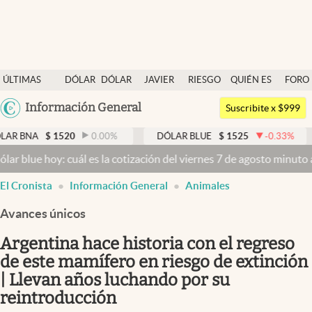
Últimas noticias
ÚLTIMAS
DÓLAR
DÓLAR
JAVIER
RIESGO
QUIÉN ES
FORO
Dólar
NOTICIAS
BLUE
MILEI
PAÍS
QUIÉN
Argentina
Información General
Members
Suscribite x $999
España
Economía y Política
1520
0.00
%
DÓLAR BLUE
$
1525
-0.33
%
DÓLAR T
México
oy: cuál es la cotización del viernes 7 de agosto minuto a minuto
Dó
Finanzas y Mercados
USA
El Cronista
Información General
Animales
Mercados Online
Colombia
Uruguay
Avances únicos
Negocios
Argentina hace historia con el regreso
Columnistas
de este mamífero en riesgo de extinción
Otras secciones
| Llevan años luchando por su
Apertura
reintroducción