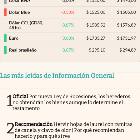
0,00
%
$
1520,00
$
1470,00
Dólar BNA
-0,33
%
$
1525,00
$
1505,00
Dólar Blue
Dólar CCL (GD30,
0,87
%
$
1585,52
$
1576,89
48 hs)
0,08
%
$
1733,27
$
1731,97
Euro
0,07
%
$
295,10
$
294,89
Real brasileño
Las más leídas de Información General
1
Oficial
Por nueva Ley de Sucesiones, los herederos
no obtendrán los bienes aunque lo determine el
testamento
2
Recomendación
Hervir hojas de laurel con ramitas
de canela y clavo de olor | Por qué recomiendan
hacerlo y para qué sirve