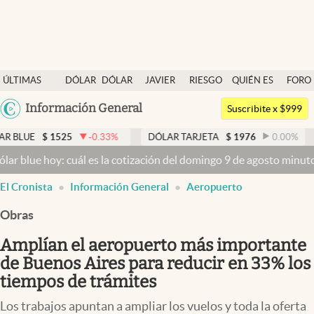
Últimas noticias
ÚLTIMAS
DÓLAR
DÓLAR
JAVIER
RIESGO
QUIÉN ES
FORO
Dólar
NOTICIAS
BLUE
MILEI
PAÍS
QUIÉN
Argentina
Información General
Members
Suscribite x $999
España
Economía y Política
525
-0.33
%
DÓLAR TARJETA
$
1976
0.00
%
DÓLAR M
México
y: cuál es la cotización del domingo 9 de agosto minuto a minuto
Dó
Finanzas y Mercados
USA
El Cronista
Información General
Aeropuerto
Mercados Online
Colombia
Uruguay
Obras
Negocios
Amplían el aeropuerto más importante
Columnistas
de Buenos Aires para reducir en 33% los
Otras secciones
tiempos de trámites
Apertura
Los trabajos apuntan a ampliar los vuelos y toda la oferta