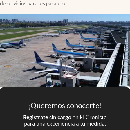
de servicios para los pasajeros.
Infotechnology
Clase
Clima
Mundial 2026
Eventos Corporativos
El Cronista Studio
Mediakit
abre en nueva pestaña
Argentina
¡Queremos conocerte!
Registrate sin cargo
en El Cronista
para una experiencia a tu medida.