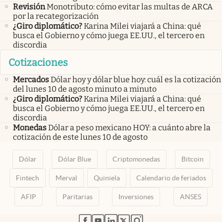
Revisión
Monotributo: cómo evitar las multas de ARCA
por la recategorización
¿Giro diplomático?
Karina Milei viajará a China: qué
busca el Gobierno y cómo juega EE.UU., el tercero en
discordia
Cotizaciones
Mercados
Dólar hoy y dólar blue hoy: cuál es la cotización
del lunes 10 de agosto minuto a minuto
¿Giro diplomático?
Karina Milei viajará a China: qué
busca el Gobierno y cómo juega EE.UU., el tercero en
discordia
Monedas
Dólar a peso mexicano HOY: a cuánto abre la
cotización de este lunes 10 de agosto
Dólar
Dólar Blue
Criptomonedas
Bitcoin
Fintech
Merval
Quiniela
Calendario de feriados
AFIP
Paritarias
Inversiones
ANSES
abre en nueva pestaña
abre en nueva pestaña
abre en nueva pestaña
abre en nueva pestaña
abre en nueva pestaña