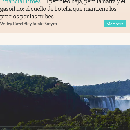
Financial Times
.
El petróleo baja, pero la nafta y el
gasoil no: el cuello de botella que mantiene los
precios por las nubes
Verity Ratcliffe
y
Jamie Smyth
Members