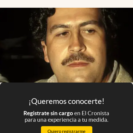
Infotechnology
Clase
Clima
Mundial 2026
Eventos Corporativos
El Cronista Studio
Mediakit
abre en nueva pestaña
Argentina
¡Queremos conocerte!
Registrate sin cargo
en El Cronista
para una experiencia a tu medida.
Quiero registrarme