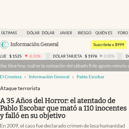
Últimas noticias
ÚLTIMAS
DÓLAR
DÓLAR
JAVIER
RIESGO
QUIÉN ES
FORO
Dólar
NOTICIAS
BLUE
MILEI
PAÍS
QUIÉN
Argentina
Información General
Members
Suscribite x $999
España
Economía y Política
-0.33
%
DÓLAR TARJETA
$
1976
0.00
%
DÓLAR MEP
$
México
: cuál es la cotización del sábado 8 de agosto minuto a minuto
Dóla
Finanzas y Mercados
USA
El Cronista
Información General
Pablo Escobar
Mercados Online
Colombia
Uruguay
Ataque terrorista
Negocios
A 35 Años del Horror: el atentado de
Columnistas
Pablo Escobar que mató a 110 inocentes
Otras secciones
y falló en su objetivo
Apertura
En 2009, el caso fue declarado crimen de lesa humanidad