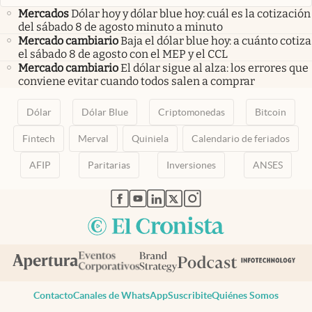
Mercados
Dólar hoy y dólar blue hoy: cuál es la cotización
del sábado 8 de agosto minuto a minuto
Mercado cambiario
Baja el dólar blue hoy: a cuánto cotiza
el sábado 8 de agosto con el MEP y el CCL
Mercado cambiario
El dólar sigue al alza: los errores que
conviene evitar cuando todos salen a comprar
Dólar
Dólar Blue
Criptomonedas
Bitcoin
Fintech
Merval
Quiniela
Calendario de feriados
AFIP
Paritarias
Inversiones
ANSES
abre en nueva pestaña
abre en nueva pestaña
abre en nueva pestaña
abre en nueva pestaña
abre en nueva pestaña
Contacto
Canales de WhatsApp
Suscribite
Quiénes Somos