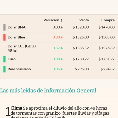
Variación
Venta
Compra
0,00
%
$
1520,00
$
1470,00
Dólar BNA
-0,33
%
$
1525,00
$
1505,00
Dólar Blue
Dólar CCL (GD30,
0,87
%
$
1585,52
$
1576,89
48 hs)
0,08
%
$
1733,27
$
1731,97
Euro
0,05
%
$
295,03
$
294,82
Real brasileño
Las más leídas de Información General
1
Clima
Se aproxima el diluvio del año con 48 horas
de tormentas con granizo, fuertes lluvias y ráfagas