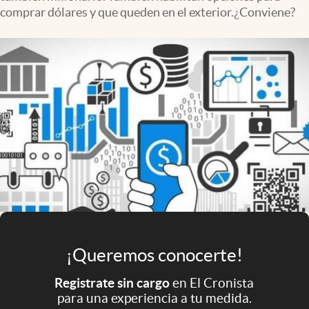
Infotechnology
comprar dólares y que queden en el exterior.¿Conviene?
Clase
Clima
Mundial 2026
Eventos Corporativos
El Cronista Studio
Mediakit
abre en nueva pestaña
Argentina
¡Queremos conocerte!
Registrate sin cargo
en El Cronista
para una experiencia a tu medida.