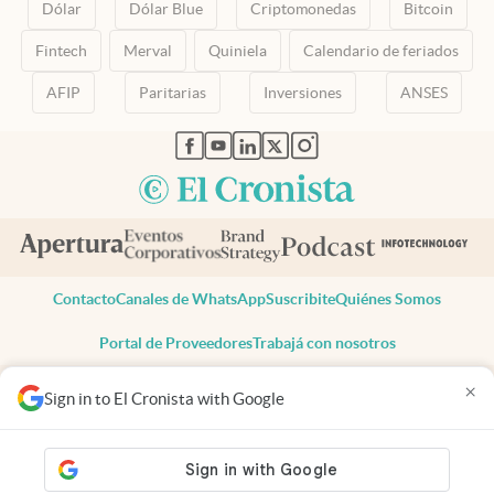
Dólar
Dólar Blue
Criptomonedas
Bitcoin
Fintech
Merval
Quiniela
Calendario de feriados
AFIP
Paritarias
Inversiones
ANSES
abre en nueva pestaña
abre en nueva pestaña
abre en nueva pestaña
abre en nueva pestaña
abre en nueva pestaña
Contacto
Canales de WhatsApp
Suscribite
Quiénes Somos
Portal de Proveedores
Trabajá con nosotros
Copyright 2025 cronista.com
×
Sign in to El Cronista with Google
Todos los derechos reservados
Términos y condiciones
Privacidad
Consentimiento