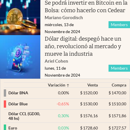
Se podrá invertir en Bitcoin en la
Bolsa: cómo hacerlo con Cedear
Mariano Gorodisch
miércoles, 13 de
Members
Noviembre de 2024
Dólar digital: despegó hace un
año, revolucionó al mercado y
mueve la industria
Ariel Cohen
lunes, 11 de
Members
Noviembre de 2024
Variación
Venta
Compra
0,00
%
$
1520,00
$
1470,00
Dólar BNA
-0,65
%
$
1530,00
$
1510,00
Dólar Blue
Dólar CCL (GD30,
0,30
%
$
1576,16
$
1571,86
48 hs)
0,03
%
$
1728,60
$
1727,57
Euro