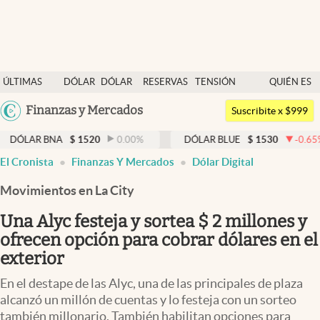
Últimas noticias
ÚLTIMAS
DÓLAR
DÓLAR
RESERVAS
TENSIÓN
QUIÉN ES
Dólar
NOTICIAS
BLUE
BCRA
GEOPOLÍTICA
QUIÉN
Argentina
Finanzas y Mercados
Members
Suscribite x $999
España
Economía y Política
NA
$
1520
0.00
%
DÓLAR BLUE
$
1530
-0.65
%
DÓL
México
El Cronista
Finanzas Y Mercados
Dólar Digital
Finanzas y Mercados
USA
Movimientos en La City
Mercados Online
Colombia
Uruguay
Una Alyc festeja y sortea $ 2 millones y
Negocios
ofrecen opción para cobrar dólares en el
Columnistas
exterior
Otras secciones
En el destape de las Alyc, una de las principales de plaza
alcanzó un millón de cuentas y lo festeja con un sorteo
Apertura
también millonario. También habilitan opciones para