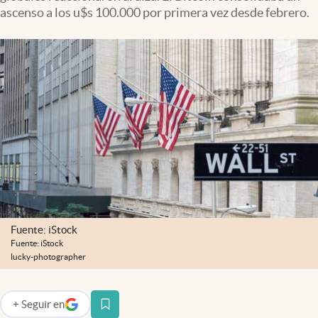
Infotechnology
ascenso a los u$s 100.000 por primera vez desde febrero.
Clase
Clima
Mundial 2026
Eventos Corporativos
El Cronista Studio
Mediakit
abre en nueva pestaña
Argentina
Fuente: iStock
Fuente: iStock
lucky-photographer
+
Seguir
en
abre en nueva pestaña