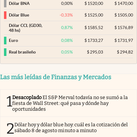
0,00
%
$
1520,00
$
1470,00
Dólar BNA
-0,33
%
$
1525,00
$
1505,00
Dólar Blue
Dólar CCL (GD30,
0,87
%
$
1585,52
$
1576,89
48 hs)
0,08
%
$
1733,27
$
1731,97
Euro
0,05
%
$
295,03
$
294,82
Real brasileño
Las más leídas de Finanzas y Mercados
1
Desacoplado
El S&P Merval todavía no se sumó a la
fiesta de Wall Street: qué pasa y dónde hay
oportunidades
2
Dólar hoy y dólar blue hoy: cuál es la cotización del
sábado 8 de agosto minuto a minuto