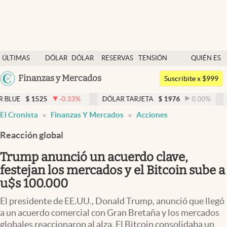
Últimas noticias
ÚLTIMAS
DÓLAR
DÓLAR
RESERVAS
TENSIÓN
QUIÉN ES
Dólar
NOTICIAS
BLUE
BCRA
GEOPOLÍTICA
QUIÉN
Argentina
Finanzas y Mercados
Members
Suscribite x $999
España
Economía y Política
25
-0.33
%
DÓLAR TARJETA
$
1976
0.00
%
DÓLAR MEP
México
El Cronista
Finanzas Y Mercados
Acciones
Finanzas y Mercados
USA
Reacción global
Mercados Online
Colombia
Uruguay
Trump anunció un acuerdo clave,
Negocios
festejan los mercados y el Bitcoin sube a
Columnistas
u$s 100.000
Otras secciones
El presidente de EE.UU., Donald Trump, anunció que llegó
a un acuerdo comercial con Gran Bretaña y los mercados
Apertura
globales reaccionaron al alza. El Bitcoin consolidaba un