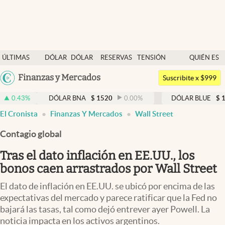
Últimas noticias
ÚLTIMAS
DÓLAR
DÓLAR
RESERVAS
TENSIÓN
QUIÉN ES
Dólar
NOTICIAS
BLUE
BCRA
GEOPOLÍTICA
QUIÉN
Argentina
Finanzas y Mercados
Members
Suscribite x $999
España
Economía y Política
DÓLAR BNA
$
1520
0.00
%
DÓLAR BLUE
$
1525
-0.
México
El Cronista
Finanzas Y Mercados
Wall Street
Finanzas y Mercados
USA
Contagio global
Mercados Online
Colombia
Uruguay
Tras el dato inflación en EE.UU., los
Negocios
bonos caen arrastrados por Wall Street
Columnistas
El dato de inflación en EE.UU. se ubicó por encima de las
Otras secciones
expectativas del mercado y parece ratificar que la Fed no
bajará las tasas, tal como dejó entrever ayer Powell. La
Apertura
noticia impacta en los activos argentinos.