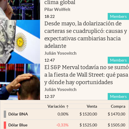
clima global
Pilar Wolffelt
18:22
Members
Desde mayo, la dolarización de
carteras se cuadruplicó: causas y
expectativas cambiarias hacia
adelante
Julián Yosovitch
12:47
Members
El S&P Merval todavía no se sumó
a la fiesta de Wall Street: qué pasa
y dónde hay oportunidades
Julián Yosovitch
12:37
Members
Variación
Venta
Compra
0,00
%
$
1520,00
$
1470,00
Dólar BNA
-0,33
%
$
1525,00
$
1505,00
Dólar Blue