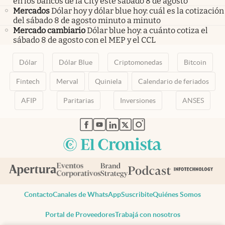
en los bancos de la City este sábado 8 de agosto
Mercados
Dólar hoy y dólar blue hoy: cuál es la cotización
del sábado 8 de agosto minuto a minuto
Mercado cambiario
Dólar blue hoy: a cuánto cotiza el
sábado 8 de agosto con el MEP y el CCL
Dólar
Dólar Blue
Criptomonedas
Bitcoin
Fintech
Merval
Quiniela
Calendario de feriados
AFIP
Paritarias
Inversiones
ANSES
abre en nueva pestaña
abre en nueva pestaña
abre en nueva pestaña
abre en nueva pestaña
abre en nueva pestaña
Contacto
Canales de WhatsApp
Suscribite
Quiénes Somos
Portal de Proveedores
Trabajá con nosotros