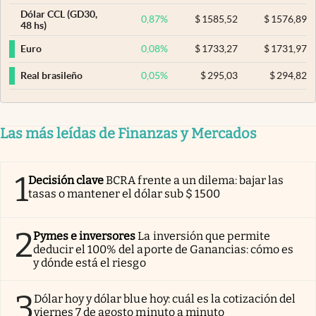
Dólar CCL (GD30,
0,87
%
$
1585,52
$
1576,89
48 hs)
0,08
%
$
1733,27
$
1731,97
Euro
0,05
%
$
295,03
$
294,82
Real brasileño
Las más leídas de Finanzas y Mercados
1
Decisión clave
BCRA frente a un dilema: bajar las
tasas o mantener el dólar sub $ 1500
2
Pymes e inversores
La inversión que permite
deducir el 100% del aporte de Ganancias: cómo es
y dónde está el riesgo
3
Dólar hoy y dólar blue hoy: cuál es la cotización del
viernes 7 de agosto minuto a minuto