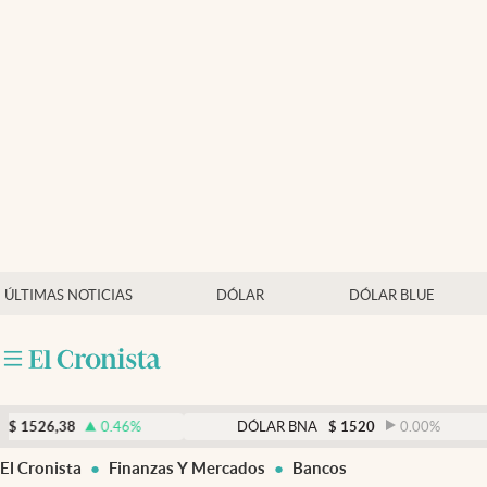
Últimas noticias
Dólar
Members
Economía y Política
Finanzas y Mercados
Mercados Online
ÚLTIMAS NOTICIAS
DÓLAR
DÓLAR BLUE
Negocios
Columnistas
Otras secciones
8
0.46
%
DÓLAR BNA
$
1520
0.00
%
Apertura
El Cronista
Finanzas Y Mercados
Bancos