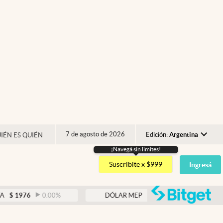
7 de agosto de 2026
Edición:
Argentina
IÉN ES QUIÉN
¡Navegá sin limites!
Argentina
Suscribite x $999
Ingresá
España
México
abre
0.00
%
DÓLAR MEP
$
1526,38
0.46
%
USA
Colombia