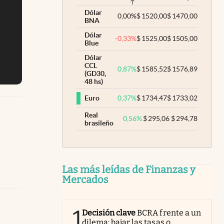
Dólar
0,00
%
$
1520,00
$
1470,00
BNA
Dólar
-0,33
%
$
1525,00
$
1505,00
Blue
Dólar
CCL
0,87
%
$
1585,52
$
1576,89
(GD30,
48 hs)
0,37
%
$
1734,47
$
1733,02
Euro
Real
0,56
%
$
295,06
$
294,78
brasileño
Las más leídas de Finanzas y
Mercados
1
Decisión clave
BCRA frente a un
dilema: bajar las tasas o