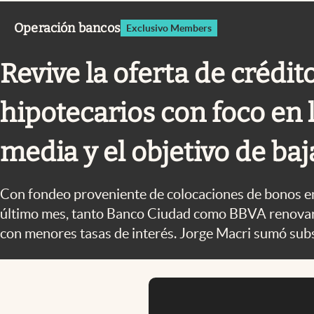
Infotechnology
Operación bancos
Exclusivo Members
Clase
Clima
Revive la oferta de crédit
Mundial 2026
hipotecarios con foco en l
Eventos Corporativos
El Cronista Studio
media y el objetivo de baj
Mediakit
Con fondeo proveniente de colocaciones de bonos en
abre en nueva pestaña
último mes, tanto Banco Ciudad como BBVA renovar
con menores tasas de interés. Jorge Macri sumó sub