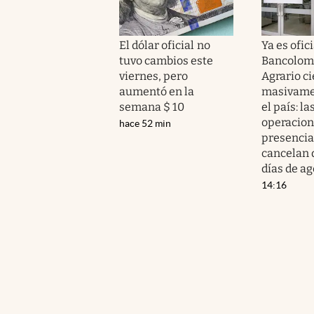
El dólar oficial no
Ya es ofici
tuvo cambios este
Bancolomb
viernes, pero
Agrario c
aumentó en la
masivame
semana $ 10
el país: la
operacio
hace 52 min
presencia
cancelan 
días de ag
14:16