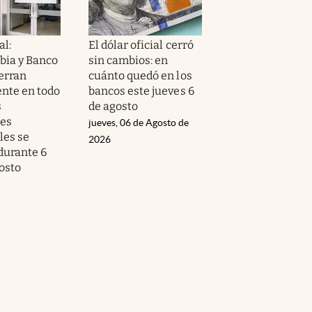
al:
El dólar oficial cerró
ia y Banco
sin cambios: en
ierran
cuánto quedó en los
nte en todo
bancos este jueves 6
s
de agosto
nes
jueves, 06 de Agosto de
les se
2026
durante 6
osto