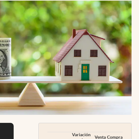
Uruguay
Variación
Venta
Compra