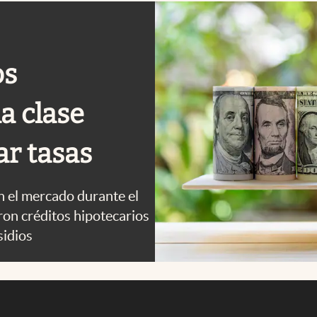
os
a clase
ar tasas
 el mercado durante el
on créditos hipotecarios
sidios