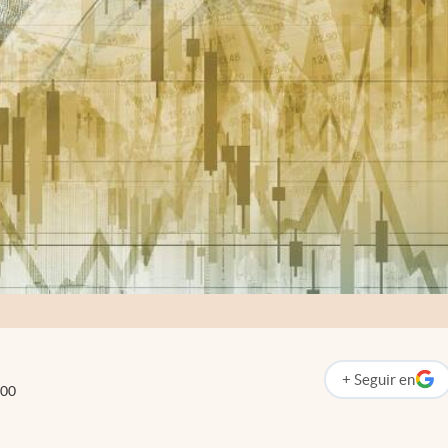
+
Seguir
en
abre en nueva p
:00