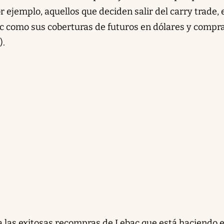
 ejemplo, aquellos que deciden salir del carry trade, 
ac como sus coberturas de futuros en dólares y compr
).
a las exitosas recompras de Lebac que está haciendo e