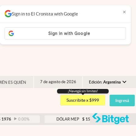
×
Sign in to El Cronista with Google
7 de agosto de 2026
Edición:
Argentina
IÉN ES QUIÉN
¡Navegá sin limites!
Argentina
Suscribite x $999
Ingresá
España
México
abre
0.00
%
DÓLAR MEP
$
1521,52
0.23
%
USA
Colombia