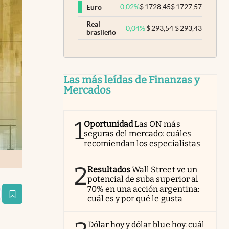
0,02
%
$
1728,45
$
1727,57
Euro
Real
0,04
%
$
293,54
$
293,43
brasileño
Las más leídas de Finanzas y
Mercados
1
Oportunidad
Las ON más
seguras del mercado: cuáles
recomiendan los especialistas
2
Resultados
Wall Street ve un
potencial de suba superior al
70% en una acción argentina:
estaña
cuál es y por qué le gusta
Dólar hoy y dólar blue hoy: cuál