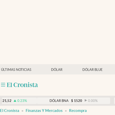
Últimas noticias
Dólar
Members
Economía y Política
Finanzas y Mercados
Mercados Online
ÚLTIMAS NOTICIAS
DÓLAR
DÓLAR BLUE
Negocios
Columnistas
Otras secciones
0.23
%
DÓLAR BNA
$
1520
0.00
%
D
Apertura
El Cronista
Finanzas Y Mercados
Recompra