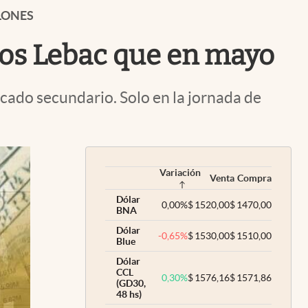
Uruguay
LLONES
nos Lebac que en mayo
cado secundario. Solo en la jornada de
Variación
Venta
Compra
Dólar
0,00
%
$
1520,00
$
1470,00
BNA
Dólar
-0,65
%
$
1530,00
$
1510,00
Blue
Dólar
CCL
0,30
%
$
1576,16
$
1571,86
(GD30,
48 hs)