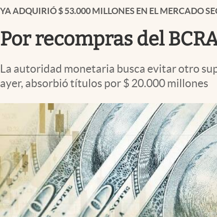
Infotechnology
YA ADQUIRIÓ $ 53.000 MILLONES EN EL MERCADO S
Clase
Por recompras del BCRA
Clima
Mundial 2026
La autoridad monetaria busca evitar otro sup
Eventos Corporativos
ayer, absorbió títulos por $ 20.000 millones
El Cronista Studio
Mediakit
abre en nueva pestaña