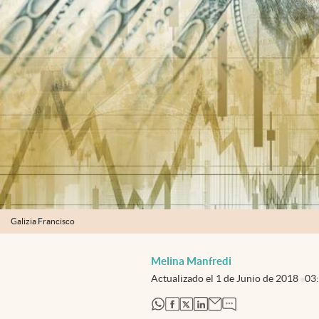
Galizia Francisco
Melina Manfredi
Actualizado el
1 de Junio de 2018
03
abre en nueva pestaña
abre en nueva pestaña
abre en nueva pestaña
abre en nueva pestaña