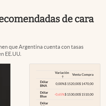
Uruguay
 recomendadas de cara
tienen que Argentina cuenta con tasas
en EE.UU.
Variación
Venta
Compra
Dólar
0,00
%
$
1520,00
$
1470,00
BNA
Dólar
-0,65
%
$
1530,00
$
1510,00
Blue
Dólar