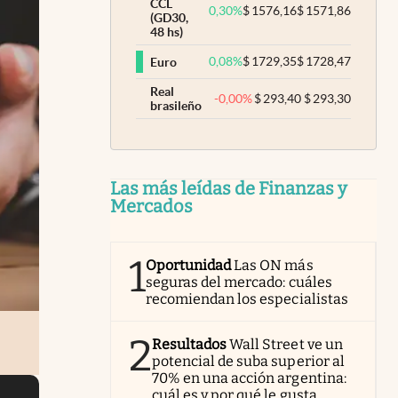
CCL
0,30
%
$
1576,16
$
1571,86
(GD30,
48 hs)
0,08
%
$
1729,35
$
1728,47
Euro
Real
-0,00
%
$
293,40
$
293,30
brasileño
Las más leídas de Finanzas y
Mercados
1
Oportunidad
Las ON más
seguras del mercado: cuáles
recomiendan los especialistas
2
Resultados
Wall Street ve un
potencial de suba superior al
70% en una acción argentina:
cuál es y por qué le gusta