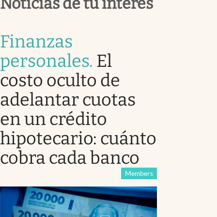
Noticias de tu interés
Finanzas
personales
.
El
costo oculto de
adelantar cuotas
en un crédito
hipotecario: cuánto
cobra cada banco
Members