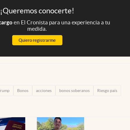
¡Queremos conocerte!
 cargo
en El Cronista para una experiencia a tu
medida.
Quiero registrarme
Trump
Bonos
acciones
bonos soberanos
Riesgo país