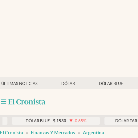
Últimas noticias
Dólar
Members
Economía y Política
Finanzas y Mercados
Mercados Online
ÚLTIMAS NOTICIAS
DÓLAR
DÓLAR BLUE
Negocios
Columnistas
Otras secciones
DÓLAR BLUE
$
1530
-0.65
%
DÓLAR TARJETA
$
1
Apertura
El Cronista
Finanzas Y Mercados
Argentina