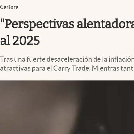
Infotechnology
Cartera
Clase
"Perspectivas alentador
Clima
al 2025
Mundial 2026
Eventos Corporativos
Tras una fuerte desaceleración de la inflación
El Cronista Studio
atractivas para el Carry Trade. Mientras tan
Mediakit
abre en nueva pestaña