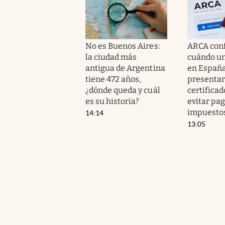
No es Buenos Aires:
ARCA con
la ciudad más
cuándo un
antigua de Argentina
en España
tiene 472 años,
presentar
¿dónde queda y cuál
certificad
es su historia?
evitar pa
impuesto
14:14
13:05