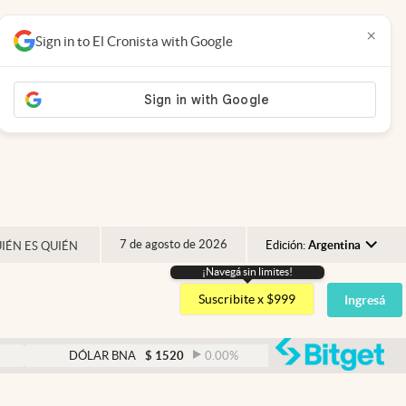
×
Sign in to El Cronista with Google
7 de agosto de 2026
Edición:
Argentina
IÉN ES QUIÉN
¡Navegá sin limites!
Argentina
Suscribite x $999
Ingresá
España
México
abre
DÓLAR BNA
$
1520
0.00
%
DÓLAR BLUE
$
1530
USA
Colombia