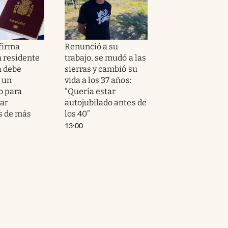
firma
Renunció a su
 residente
trabajo, se mudó a las
 debe
sierras y cambió su
 un
vida a los 37 años:
o para
“Quería estar
gar
autojubilado antes de
s de más
los 40”
13:00