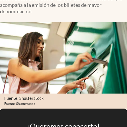
Infotechnology
acompaña a la emisión de los billetes de mayor
denominación.
Clase
Clima
Mundial 2026
Eventos Corporativos
El Cronista Studio
Mediakit
abre en nueva pestaña
Argentina
Fuente: Shutterstock
Fuente: Shutterstock
¡Queremos conocerte!