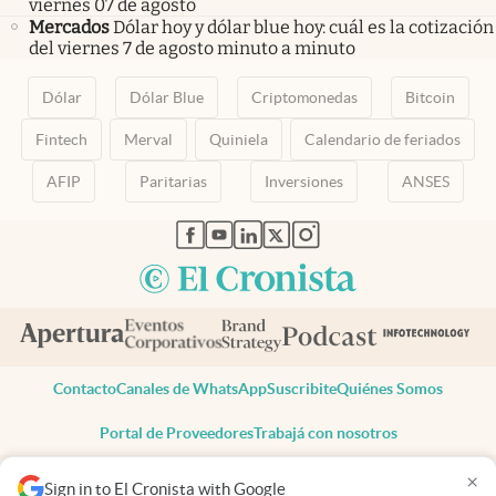
viernes 07 de agosto
Mercados
Dólar hoy y dólar blue hoy: cuál es la cotización
del viernes 7 de agosto minuto a minuto
Dólar
Dólar Blue
Criptomonedas
Bitcoin
Fintech
Merval
Quiniela
Calendario de feriados
AFIP
Paritarias
Inversiones
ANSES
abre en nueva pestaña
abre en nueva pestaña
abre en nueva pestaña
abre en nueva pestaña
abre en nueva pestaña
Contacto
Canales de WhatsApp
Suscribite
Quiénes Somos
Portal de Proveedores
Trabajá con nosotros
Copyright 2025 cronista.com
×
Sign in to El Cronista with Google