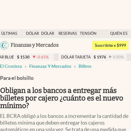
Últimas noticias
ÚLTIMAS
DÓLAR
DÓLAR
RESERVAS
TENSIÓN
QUIÉN ES
Dólar
NOTICIAS
BLUE
BCRA
GEOPOLÍTICA
QUIÉN
Argentina
Finanzas y Mercados
Members
Suscribite x $999
España
Economía y Política
530
-0.65
%
DÓLAR TARJETA
$
1976
0.00
%
DÓLAR M
México
El Cronista
Finanzas Y Mercados
Billete
Finanzas y Mercados
USA
Para el bolsillo
Mercados Online
Colombia
Uruguay
Obligan a los bancos a entregar más
Negocios
billetes por cajero ¿cuánto es el nuevo
Columnistas
mínimo?
Otras secciones
EL BCRA obligó a los bancos a incrementar la cantidad de
billetes mínima que deben entregar los cajeros
Apertura
automáticos en una sola vez. Se trata de una medida que