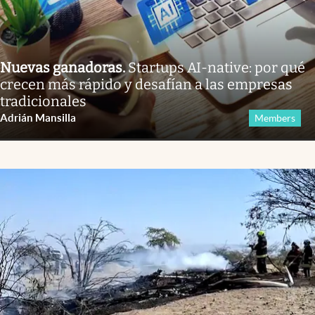
Nuevas ganadoras
.
Startups AI-native: por qué
crecen más rápido y desafían a las empresas
tradicionales
Adrián Mansilla
Members