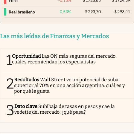
-0,13
%
$
1725,85
$
1724,39
Euro
0,53
%
$
293,70
$
293,41
Real brasileño
Las más leídas de Finanzas y Mercados
1
Oportunidad
Las ON más seguras del mercado:
cuáles recomiendan los especialistas
2
Resultados
Wall Street ve un potencial de suba
superior al 70% en una acción argentina: cuál es y
por qué le gusta
3
Dato clave
Subibaja de tasas en pesos y cae la
vedette del mercado: ¿qué pasa?