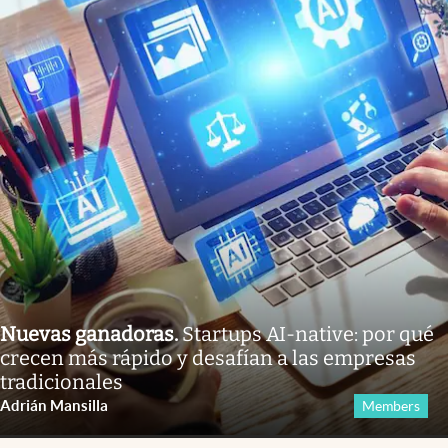
Nuevas ganadoras
.
Startups AI-native: por qué
crecen más rápido y desafían a las empresas
tradicionales
Adrián Mansilla
Members