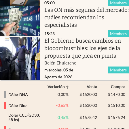
05:00
Members
Las ON más seguras del mercado:
cuáles recomiendan los
especialistas
15:23
Members
El Gobierno busca cambios en
biocombustibles: los ejes de la
propuesta que pica en punta
Belén Ehuletche
miércoles, 05 de
Members
Agosto de 2026
Variación
Venta
Compra
0,00
%
$
1520,00
$
1470,00
Dólar BNA
-0,65
%
$
1530,00
$
1510,00
Dólar Blue
Dólar CCL (GD30,
0,45
%
$
1578,42
$
1576,24
48 hs)