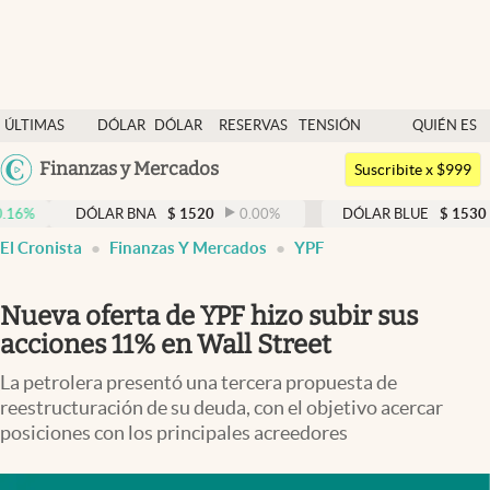
Últimas noticias
ÚLTIMAS
DÓLAR
DÓLAR
RESERVAS
TENSIÓN
QUIÉN ES
Dólar
NOTICIAS
BLUE
BCRA
GEOPOLÍTICA
QUIÉN
Argentina
Finanzas y Mercados
Members
Suscribite x $999
España
Economía y Política
DÓLAR BNA
$
1520
0.00
%
DÓLAR BLUE
$
1530
-0.65
%
México
El Cronista
Finanzas Y Mercados
YPF
Finanzas y Mercados
USA
Mercados Online
Colombia
Nueva oferta de YPF hizo subir sus
Uruguay
Negocios
acciones 11% en Wall Street
Columnistas
La petrolera presentó una tercera propuesta de
reestructuración de su deuda, con el objetivo acercar
Otras secciones
posiciones con los principales acreedores
Apertura