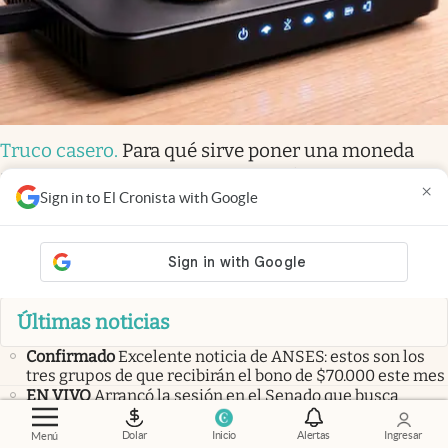
Truco casero
.
Para qué sirve poner una moneda
arriba del router de WiFi y por qué recomiendan
×
Sign in to El Cronista with Google
hacerlo
Las más leídas
Últimas noticias
Confirmado
Excelente noticia de ANSES: estos son los
tres grupos de que recibirán el bono de $70.000 este mes
EN VIVO
Arrancó la sesión en el Senado que busca
aprobar la Ley de Propiedad Privada
Informe clavde
Alerta bancos: Moody’s advirtió que la
Dolar
Inicio
Alertas
Ingresar
Menú