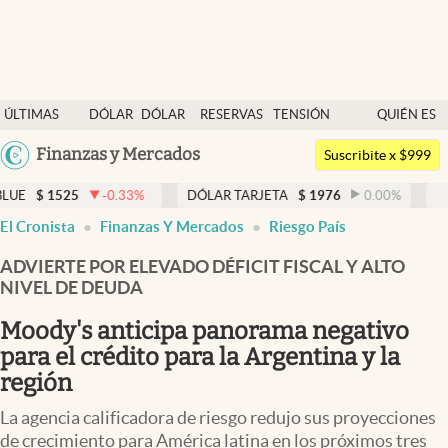
Últimas noticias
ÚLTIMAS
DÓLAR
DÓLAR
RESERVAS
TENSIÓN
QUIÉN ES
Dólar
NOTICIAS
BLUE
BCRA
GEOPOLÍTICA
QUIÉN
Argentina
Finanzas y Mercados
Members
Suscribite x $999
España
Economía y Política
-0.33
%
DÓLAR TARJETA
$
1976
0.00
%
DÓLAR MEP
$
1
México
El Cronista
Finanzas Y Mercados
Riesgo País
Finanzas y Mercados
USA
ADVIERTE POR ELEVADO DÉFICIT FISCAL Y ALTO
Mercados Online
Colombia
NIVEL DE DEUDA
Uruguay
Negocios
Moody's anticipa panorama negativo
Columnistas
para el crédito para la Argentina y la
región
Otras secciones
La agencia calificadora de riesgo redujo sus proyecciones
Apertura
de crecimiento para América latina en los próximos tres