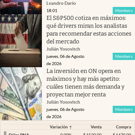
Leandro Dario
18:01
Members
El S&P500 cotiza en máximos:
qué drivers miran los analistas
para recomendar estas acciones
del mercado
Julián Yosovitch
jueves, 06 de Agosto
Members
de 2026
La inversión en ON opera en
máximos y hay más apetito:
cuáles tienen más demanda y
proyectan mejor renta
Julián Yosovitch
jueves, 06 de Agosto
Members
de 2026
Variación
Venta
Compra
0,00
%
$
1520,00
$
1470,00