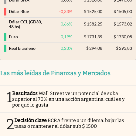
Dólar BNA
-0,33
%
$
1525,00
$
1505,00
Dólar Blue
Dólar CCL (GD30,
0,66
%
$
1582,25
$
1573,02
48 hs)
0,19
%
$
1731,39
$
1730,08
Euro
0,23
%
$
294,08
$
293,83
Real brasileño
Las más leídas de Finanzas y Mercados
1
Resultados
Wall Street ve un potencial de suba
superior al 70% en una acción argentina: cuál es y
por qué le gusta
2
Decisión clave
BCRA frente a un dilema: bajar las
tasas o mantener el dólar sub $ 1500