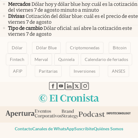
Mercados
Dólar hoy y dólar blue hoy: cuál es la cotización
del viernes 7 de agosto minuto a minuto
Divisas
Cotización del dólar blue: cuál es el precio de este
viernes 7 de agosto
Tipo de cambio
Dólar oficial: así abre la cotización este
viernes 7 de agosto
Dólar
Dólar Blue
Criptomonedas
Bitcoin
Fintech
Merval
Quiniela
Calendario de feriados
AFIP
Paritarias
Inversiones
ANSES
abre en nueva pestaña
abre en nueva pestaña
abre en nueva pestaña
abre en nueva pestaña
abre en nueva pestaña
Contacto
Canales de WhatsApp
Suscribite
Quiénes Somos