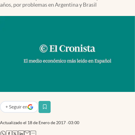
Infotechnology
años, por problemas en Argentina y Brasil
Clase
Clima
Mundial 2026
Eventos Corporativos
El Cronista Studio
Mediakit
abre en nueva pestaña
Argentina
+
Seguir
en
abre en nueva pestaña
Actualizado el
18 de Enero de 2017
03:00
abre en nueva pestaña
abre en nueva pestaña
abre en nueva pestaña
abre en nueva pestaña