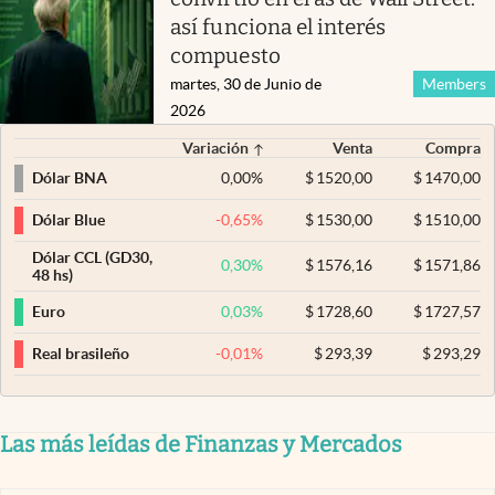
así funciona el interés
compuesto
martes, 30 de Junio de
Members
2026
Variación
Venta
Compra
0,00
%
$
1520,00
$
1470,00
Dólar BNA
-0,65
%
$
1530,00
$
1510,00
Dólar Blue
Dólar CCL (GD30,
0,30
%
$
1576,16
$
1571,86
48 hs)
0,03
%
$
1728,60
$
1727,57
Euro
-0,01
%
$
293,39
$
293,29
Real brasileño
Las más leídas de Finanzas y Mercados