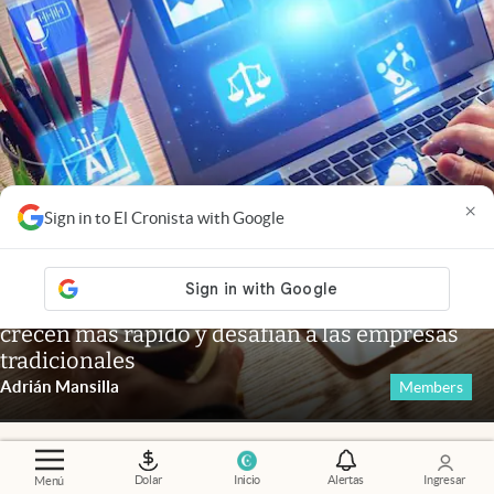
×
Sign in to El Cronista with Google
Nuevas ganadoras
.
Startups AI-native: por qué
crecen más rápido y desafían a las empresas
tradicionales
Adrián Mansilla
Members
Dolar
Inicio
Alertas
Ingresar
Menú