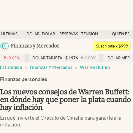
Últimas noticias
ÚLTIMAS
DÓLAR
DÓLAR
RESERVAS
TENSIÓN
QUIÉN ES
Dólar
NOTICIAS
BLUE
BCRA
GEOPOLÍTICA
QUIÉN
Argentina
Finanzas y Mercados
Members
Suscribite x $999
España
Economía y Política
DÓLAR TARJETA
$
1976
0.00
%
DÓLAR MEP
$
1521,52
0
México
El Cronista
Finanzas Y Mercados
Warren Buffett
Finanzas y Mercados
USA
Finanzas personales
Mercados Online
Colombia
Uruguay
Los nuevos consejos de Warren Buffett:
Negocios
en dónde hay que poner la plata cuando
Columnistas
hay inflación
Otras secciones
En qué invierte el Oráculo de Omaha para ganarle a la
inflación.
Apertura