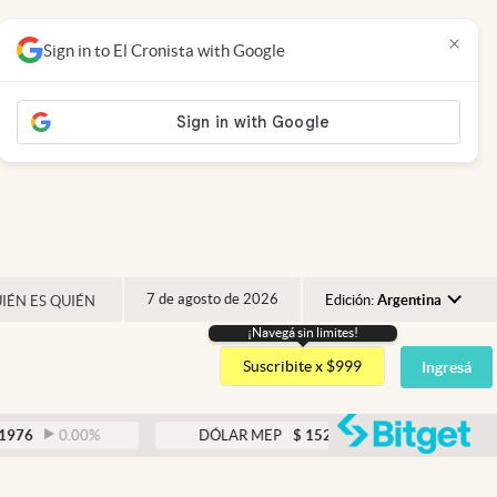
×
Sign in to El Cronista with Google
7 de agosto de 2026
Edición:
Argentina
IÉN ES QUIÉN
¡Navegá sin limites!
Argentina
Suscribite x $999
Ingresá
España
México
abre
0.00
%
DÓLAR MEP
$
1521,52
0.23
%
USA
Colombia