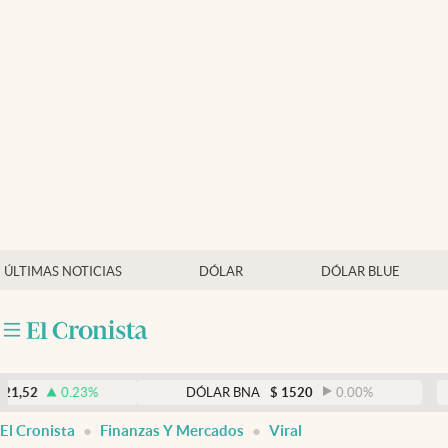
Últimas noticias
Dólar
Members
Economía y Política
Finanzas y Mercados
Mercados Online
ÚLTIMAS NOTICIAS
DÓLAR
DÓLAR BLUE
Negocios
Columnistas
Otras secciones
0.23
%
DÓLAR BNA
$
1520
0.00
%
DÓL
Apertura
El Cronista
Finanzas Y Mercados
Viral