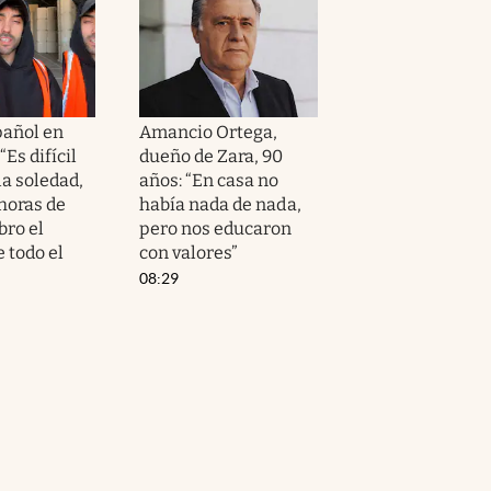
pañol en
Amancio Ortega,
“Es difícil
dueño de Zara, 90
la soledad,
años: “En casa no
horas de
había nada de nada,
bro el
pero nos educaron
e todo el
con valores”
08:29