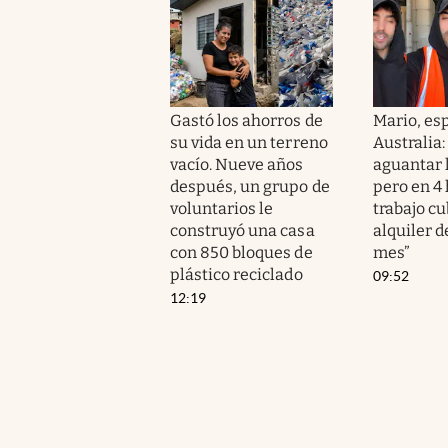
Gastó los ahorros de
Mario, es
su vida en un terreno
Australia: 
vacío. Nueve años
aguantar 
después, un grupo de
pero en 4 
voluntarios le
trabajo cu
construyó una casa
alquiler d
con 850 bloques de
mes”
plástico reciclado
09:52
12:19