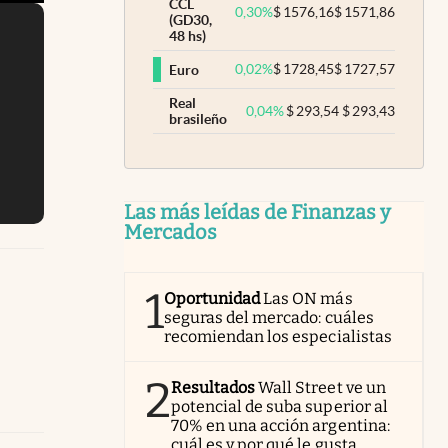
CCL
0,30
%
$
1576,16
$
1571,86
(GD30,
48 hs)
0,02
%
$
1728,45
$
1727,57
Euro
Real
0,04
%
$
293,54
$
293,43
brasileño
Las más leídas de Finanzas y
Mercados
1
Oportunidad
Las ON más
seguras del mercado: cuáles
recomiendan los especialistas
2
Resultados
Wall Street ve un
potencial de suba superior al
70% en una acción argentina:
cuál es y por qué le gusta