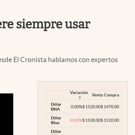
Uruguay
iere siempre usar
Desde El Cronista hablamos con expertos
Variación
Venta
Compra
Dólar
0,00
%
$
1520,00
$
1470,00
BNA
Dólar
-0,65
%
$
1530,00
$
1510,00
Blue
Dólar