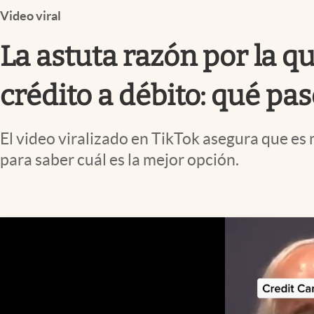
Infotechnology
Video viral
Clase
La astuta razón por la 
Clima
crédito a débito: qué pas
Mundial 2026
Eventos Corporativos
El video viralizado en TikTok asegura que es
El Cronista Studio
para saber cuál es la mejor opción.
Mediakit
abre en nueva pestaña