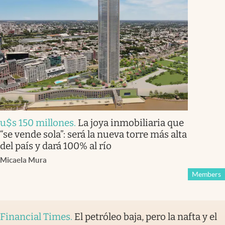
u$s 150 millones
.
La joya inmobiliaria que
“se vende sola”: será la nueva torre más alta
del país y dará 100% al río
Micaela Mura
Members
Financial Times
.
El petróleo baja, pero la nafta y el