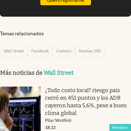
Quiero registrarme
Temas relacionados
Wall Street
Facebook
Cedears
Nasdaq 100
Más noticias de
Wall Street
¿Todo costo local? riesgo país
cerró en 451 puntos y los ADR
cayeron hasta 5,6%, pese a buen
clima global
Pilar Wolffelt
18:22
Members