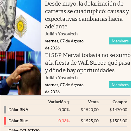
Desde mayo, la dolarización de
carteras se cuadruplicó: causas y
expectativas cambiarias hacia
adelante
Julián Yosovitch
viernes, 07 de Agosto
Members
de 2026
El S&P Merval todavía no se sumó
a la fiesta de Wall Street: qué pasa
y dónde hay oportunidades
Julián Yosovitch
viernes, 07 de Agosto
Members
de 2026
Variación
Venta
Compra
0,00
%
$
1520,00
$
1470,00
Dólar BNA
-0,33
%
$
1525,00
$
1505,00
Dólar Blue
Dólar CCL (GD30,