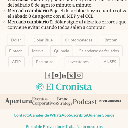
del sábado 8 de agosto minuto a minuto
Mercado cambiario
Baja el dólar blue hoy: a cuánto cotiza
el sábado 8 de agosto con el MEP y el CCL
Mercado cambiario
El dólar sigue al alza: los errores que
conviene evitar cuando todos salen a comprar
Dólar
Dólar Blue
Criptomonedas
Bitcoin
Fintech
Merval
Quiniela
Calendario de feriados
AFIP
Paritarias
Inversiones
ANSES
abre en nueva pestaña
abre en nueva pestaña
abre en nueva pestaña
abre en nueva pestaña
abre en nueva pestaña
Contacto
Canales de WhatsApp
Suscribite
Quiénes Somos
Portal de Proveedores
Trabajá con nosotros