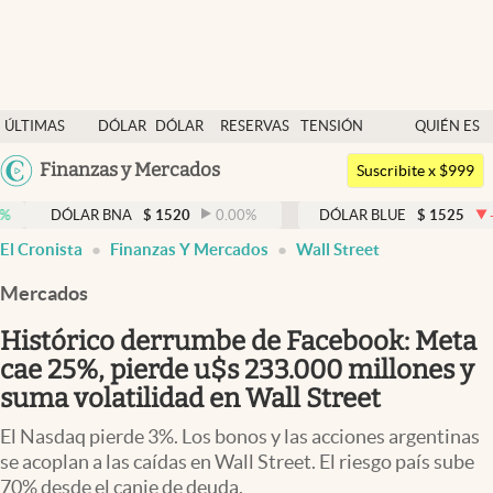
Últimas noticias
ÚLTIMAS
DÓLAR
DÓLAR
RESERVAS
TENSIÓN
QUIÉN ES
Dólar
NOTICIAS
BLUE
BCRA
GEOPOLÍTICA
QUIÉN
Argentina
Finanzas y Mercados
Members
Suscribite x $999
España
Economía y Política
LAR BNA
$
1520
0.00
%
DÓLAR BLUE
$
1525
-0.33
%
México
El Cronista
Finanzas Y Mercados
Wall Street
Finanzas y Mercados
USA
Mercados
Mercados Online
Colombia
Uruguay
Histórico derrumbe de Facebook: Meta
Negocios
cae 25%, pierde u$s 233.000 millones y
Columnistas
suma volatilidad en Wall Street
Otras secciones
El Nasdaq pierde 3%. Los bonos y las acciones argentinas
se acoplan a las caídas en Wall Street. El riesgo país sube
Apertura
70% desde el canje de deuda.