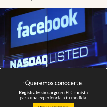
Infotechnology
Clase
Clima
Mundial 2026
Eventos Corporativos
El Cronista Studio
Mediakit
abre en nueva pestaña
Argentina
¡Queremos conocerte!
Registrate sin cargo
en El Cronista
para una experiencia a tu medida.