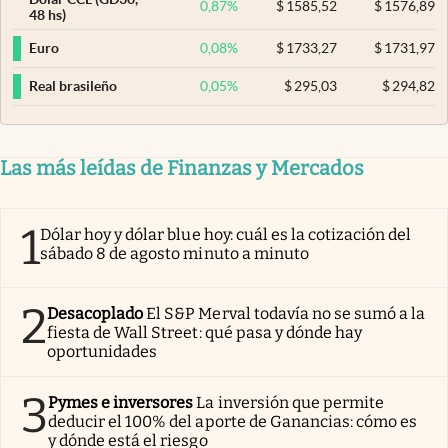
0,87
%
$
1585,52
$
1576,89
48 hs)
0,08
%
$
1733,27
$
1731,97
Euro
0,05
%
$
295,03
$
294,82
Real brasileño
Las más leídas de Finanzas y Mercados
1
Dólar hoy y dólar blue hoy: cuál es la cotización del
sábado 8 de agosto minuto a minuto
2
Desacoplado
El S&P Merval todavía no se sumó a la
fiesta de Wall Street: qué pasa y dónde hay
oportunidades
3
Pymes e inversores
La inversión que permite
deducir el 100% del aporte de Ganancias: cómo es
y dónde está el riesgo