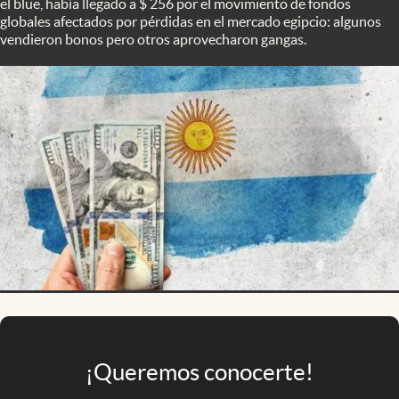
el blue, había llegado a $ 256 por el movimiento de fondos
Infotechnology
globales afectados por pérdidas en el mercado egipcio: algunos
vendieron bonos pero otros aprovecharon gangas.
Clase
Clima
Mundial 2026
Eventos Corporativos
El Cronista Studio
Mediakit
abre en nueva pestaña
Argentina
¡Queremos conocerte!