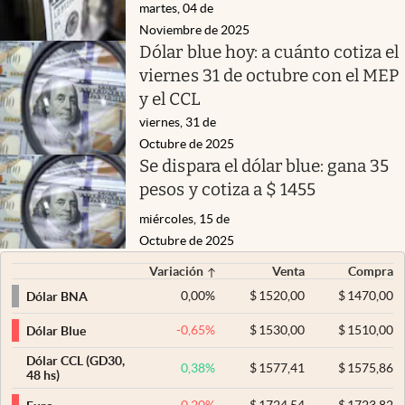
martes, 04 de
Noviembre de 2025
Dólar blue hoy: a cuánto cotiza el
viernes 31 de octubre con el MEP
y el CCL
viernes, 31 de
Octubre de 2025
Se dispara el dólar blue: gana 35
pesos y cotiza a $ 1455
miércoles, 15 de
Octubre de 2025
Variación
Venta
Compra
0,00
%
$
1520,00
$
1470,00
Dólar BNA
-0,65
%
$
1530,00
$
1510,00
Dólar Blue
Dólar CCL (GD30,
0,38
%
$
1577,41
$
1575,86
48 hs)