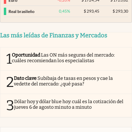
-0,20
%
$
1724,54
$
1723,82
Euro
0,45
%
$
293,45
$
293,30
Real brasileño
Las más leídas de Finanzas y Mercados
1
Oportunidad
Las ON más seguras del mercado:
cuáles recomiendan los especialistas
2
Dato clave
Subibaja de tasas en pesos y cae la
vedette del mercado: ¿qué pasa?
3
Dólar hoy y dólar blue hoy: cuál es la cotización del
jueves 6 de agosto minuto a minuto