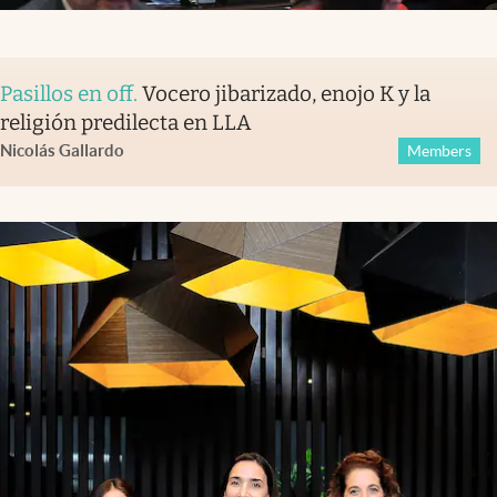
Pasillos en off
.
Vocero jibarizado, enojo K y la
religión predilecta en LLA
Nicolás Gallardo
Members