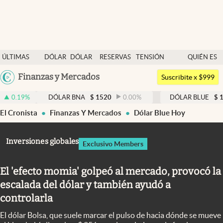
Últimas noticias
ÚLTIMAS
DÓLAR
DÓLAR
RESERVAS
TENSIÓN
QUIÉN ES
Dólar
NOTICIAS
BLUE
BCRA
GEOPOLÍTICA
QUIÉN
Argentina
Finanzas y Mercados
Members
Suscribite x $999
España
Economía y Política
DÓLAR BNA
$
1520
0.00
%
DÓLAR BLUE
$
1530
-0.6
México
El Cronista
Finanzas Y Mercados
Dólar Blue Hoy
Finanzas y Mercados
USA
Mercados Online
Colombia
Inversiones globales
Exclusivo Members
Uruguay
Negocios
El 'efecto momia' golpeó al mercado, provocó la
Columnistas
escalada del dólar y también ayudó a
Otras secciones
controlarla
Apertura
El dólar Bolsa, que suele marcar el pulso de hacia dónde se mueve