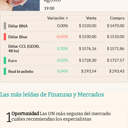
19:00
Variación
Venta
Compra
0,00
%
$
1520,00
$
1470,00
Dólar BNA
-0,65
%
$
1530,00
$
1510,00
Dólar Blue
Dólar CCL (GD30,
0,30
%
$
1576,16
$
1571,86
48 hs)
0,02
%
$
1728,30
$
1727,57
Euro
0,04
%
$
293,54
$
293,43
Real brasileño
Las más leídas de Finanzas y Mercados
1
Oportunidad
Las ON más seguras del mercado:
cuáles recomiendan los especialistas