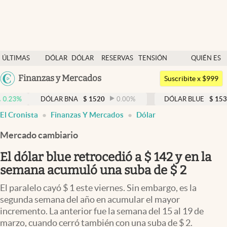
Últimas noticias
ÚLTIMAS
DÓLAR
DÓLAR
RESERVAS
TENSIÓN
QUIÉN ES
Dólar
NOTICIAS
BLUE
BCRA
GEOPOLÍTICA
QUIÉN
Argentina
Finanzas y Mercados
Members
Suscribite x $999
España
Economía y Política
DÓLAR BNA
$
1520
0.00
%
DÓLAR BLUE
$
1530
-0.65
México
El Cronista
Finanzas Y Mercados
Dólar
Finanzas y Mercados
USA
Mercado cambiario
Mercados Online
Colombia
Uruguay
El dólar blue retrocedió a $ 142 y en la
Negocios
semana acumuló una suba de $ 2
Columnistas
El paralelo cayó $ 1 este viernes. Sin embargo, es la
Otras secciones
segunda semana del año en acumular el mayor
incremento. La anterior fue la semana del 15 al 19 de
Apertura
marzo, cuando cerró también con una suba de $ 2.