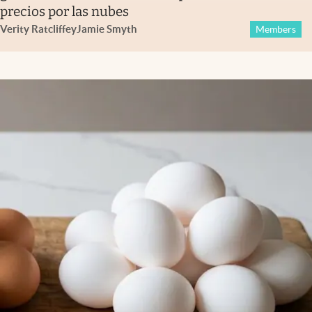
precios por las nubes
Verity Ratcliffe
y
Jamie Smyth
Members