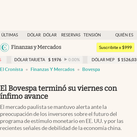
Últimas noticias
ÚLTIMAS
DÓLAR
DÓLAR
RESERVAS
TENSIÓN
QUIÉN ES
Dólar
NOTICIAS
BLUE
BCRA
GEOPOLÍTICA
QUIÉN
Argentina
Finanzas y Mercados
Members
Suscribite x $999
España
Economía y Política
AR TARJETA
$
1976
0.00
%
DÓLAR MEP
$
1526,03
0.43
%
México
El Cronista
Finanzas Y Mercados
Bovespa
Finanzas y Mercados
USA
Mercados Online
Colombia
El Bovespa terminó su viernes con
Uruguay
Negocios
ínfimo avance
Columnistas
El mercado paulista se mantuvo alerta ante la
preocupación de los inversores sobre el futuro del
Otras secciones
programa de estímulo monetario en EE. UU. y por las
recientes señales de debilidad de la economía china.
Apertura