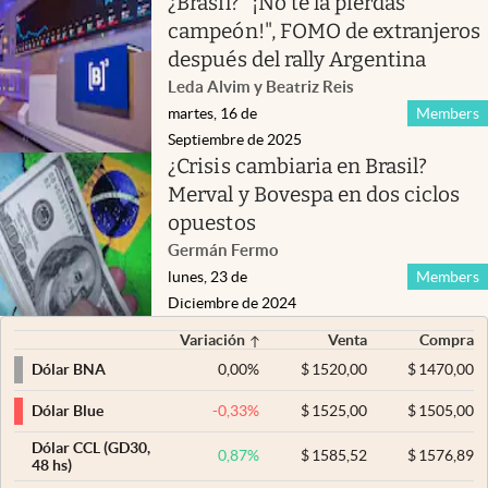
¿Brasil? "¡No te la pierdas
campeón!", FOMO de extranjeros
después del rally Argentina
Leda Alvim y Beatriz Reis
martes, 16 de
Members
Septiembre de 2025
¿Crisis cambiaria en Brasil?
Merval y Bovespa en dos ciclos
opuestos
Germán Fermo
lunes, 23 de
Members
Diciembre de 2024
Variación
Venta
Compra
0,00
%
$
1520,00
$
1470,00
Dólar BNA
-0,33
%
$
1525,00
$
1505,00
Dólar Blue
Dólar CCL (GD30,
0,87
%
$
1585,52
$
1576,89
48 hs)