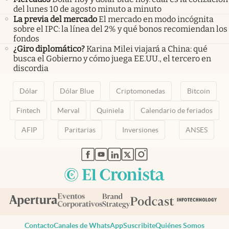
del lunes 10 de agosto minuto a minuto
La previa del mercado
El mercado en modo incógnita
sobre el IPC: la línea del 2% y qué bonos recomiendan los
fondos
¿Giro diplomático?
Karina Milei viajará a China: qué
busca el Gobierno y cómo juega EE.UU., el tercero en
discordia
Dólar
Dólar Blue
Criptomonedas
Bitcoin
Fintech
Merval
Quiniela
Calendario de feriados
AFIP
Paritarias
Inversiones
ANSES
abre en nueva pestaña
abre en nueva pestaña
abre en nueva pestaña
abre en nueva pestaña
abre en nueva pestaña
Contacto
Canales de WhatsApp
Suscribite
Quiénes Somos