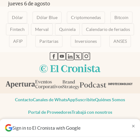
jueves 6 de agosto
Dólar
Dólar Blue
Criptomonedas
Bitcoin
Fintech
Merval
Quiniela
Calendario de feriados
AFIP
Paritarias
Inversiones
ANSES
abre en nueva pestaña
abre en nueva pestaña
abre en nueva pestaña
abre en nueva pestaña
abre en nueva pestaña
Contacto
Canales de WhatsApp
Suscribite
Quiénes Somos
Portal de Proveedores
Trabajá con nosotros
Copyright 2025 cronista.com
×
Sign in to El Cronista with Google
Todos los derechos reservados
Términos y condiciones