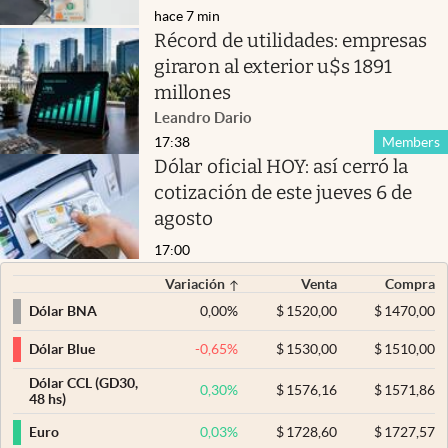
hace 7 min
Récord de utilidades: empresas
giraron al exterior u$s 1891
millones
Leandro Dario
17:38
Members
Dólar oficial HOY: así cerró la
cotización de este jueves 6 de
agosto
17:00
Variación
Venta
Compra
0,00
%
$
1520,00
$
1470,00
Dólar BNA
-0,65
%
$
1530,00
$
1510,00
Dólar Blue
Dólar CCL (GD30,
0,30
%
$
1576,16
$
1571,86
48 hs)
0,03
%
$
1728,60
$
1727,57
Euro