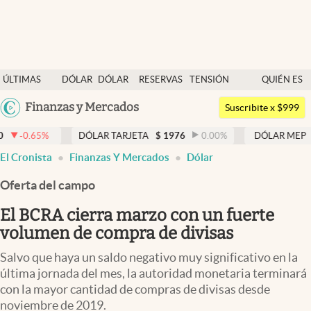
Últimas noticias
ÚLTIMAS
DÓLAR
DÓLAR
RESERVAS
TENSIÓN
QUIÉN ES
Dólar
NOTICIAS
BLUE
BCRA
GEOPOLÍTICA
QUIÉN
Argentina
Finanzas y Mercados
Members
Suscribite x $999
España
Economía y Política
DÓLAR TARJETA
$
1976
0.00
%
DÓLAR MEP
$
1521,52
0
México
El Cronista
Finanzas Y Mercados
Dólar
Finanzas y Mercados
USA
Oferta del campo
Mercados Online
Colombia
Uruguay
El BCRA cierra marzo con un fuerte
Negocios
volumen de compra de divisas
Columnistas
Salvo que haya un saldo negativo muy significativo en la
Otras secciones
última jornada del mes, la autoridad monetaria terminará
con la mayor cantidad de compras de divisas desde
Apertura
noviembre de 2019.