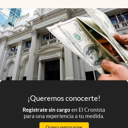
Infotechnology
Clase
Clima
Mundial 2026
Eventos Corporativos
El Cronista Studio
Mediakit
abre en nueva pestaña
Argentina
¡Queremos conocerte!
Registrate sin cargo
en El Cronista
para una experiencia a tu medida.
Quiero registrarme