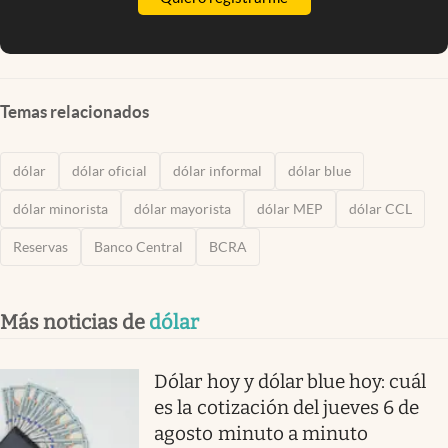
Temas relacionados
dólar
dólar oficial
dólar informal
dólar blue
dólar minorista
dólar mayorista
dólar MEP
dólar CCL
Reservas
Banco Central
BCRA
Más noticias de
dólar
Dólar hoy y dólar blue hoy: cuál
es la cotización del jueves 6 de
agosto minuto a minuto