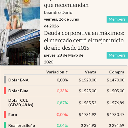
que recomiendan
Leandro Dario
viernes, 26 de Junio
Members
de 2026
Deuda corporativa en máximos:
el mercado cerró el mejor inicio
de año desde 2015
jueves, 28 de Mayo de
Members
2026
Variación
Venta
Compra
Dólar BNA
0,00
%
$
1520,00
$
1470,00
Dólar Blue
-0,33
%
$
1525,00
$
1505,00
Dólar CCL
0,87
%
$
1585,52
$
1576,89
(GD30, 48 hs)
Euro
-0,00
%
$
1731,92
$
1730,47
Real brasileño
0,04
%
$
294,93
$
294,59