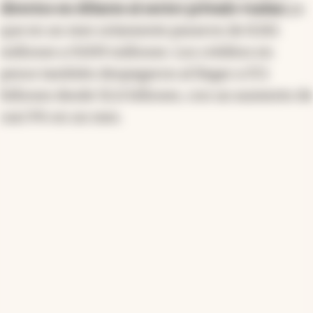
directos en dólares al sector privado vuelan
ya
que en un mes solamente pasaron de 8.261
millones a 9.009 millones. Los créditos en
pesos también despegaron al llegar a 57,1
billones desde 52,6 billones, con un aumento de
casi 9% en un mes.