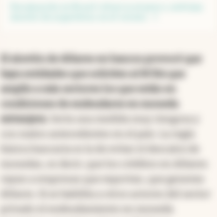
Devaluación en Brasil refuerza al peso y anticipa
aluvión de argentinos en el verano
El aluvión de dólares en bancos provocó que
haya entidades que soliciten al BCRA que
amplíe a más sectores los que están en
condiciones de endeudarse en moneda
extranjera
. Sería una medida muy riesgosa y
con malos antecedentes en el país. La regla
básica bancaria es la de evitar el descalce de
monedas, es decir, que los créditos en dólares
vayan a empresas que exportan, que generan
dólares. Si se habilita a otros actores del sector
privado el endeudamiento en moneda