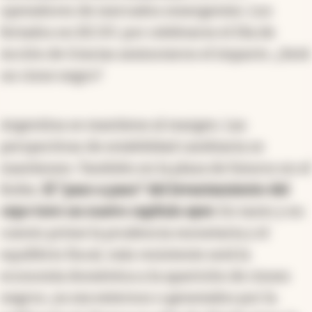
operadores de mercados emergentes. Los
feriados en EE.UU. por celebrarse el Día de
Acción de Gracias aminoraron el impacto. ¿Será
un cisne negro?
Argentina se mantiene al margen. Las
perspectivas de estabilidad cambiaria se
mantienen. También en la plaza de futuros en el
Rofex.
El "paso a paso" del levantamiento del
cepo tuvo un nuevo capítulo ayer.
En tanto y en
cuento prime la prudencia monetaria y el
equilibrio fiscal, más resistente será la
economía doméstica a la aparición de cisnes
negros, ya sea externos o generados por la