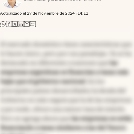
Actualizado el
29 de Noviembre de 2024
14:12
abre en nueva pestaña
abre en nueva pestaña
abre en nueva pestaña
abre en nueva pestaña
El mercado doméstico tiene características que
lo hacen único, pero por sus paradojas. Ya se ha
destacado en diferentes ocasiones que
las
empresas argentinas se financian a tasas más
bajas que el gobierno nacional
. En los
principales países desarrollados la deuda del
Gobierno es más segura que la de las empresas
y por ende, ofrece una menor tasa de interés.
Pero se agrega ahora que
las empresas se están
financiando a tasas similares a las del Tesoro