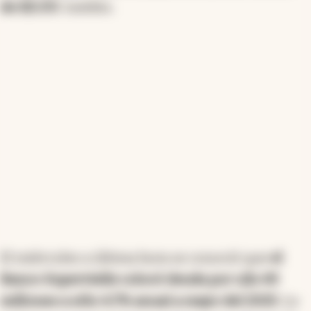
de EE.UU
. Inédito.
El miércoles a última hora se conoció que
el
Banco Supervielle colocó deuda por u$s 49
millones a sólo 4,7% anual a mayo del 2025
. Lo