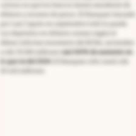
curioso es que los bancos tienen excedente de
dólares y escasez de pesos. El blanqueo lanzado
por Luis Caputo en septiembre todo lo puede.
Los depósitos en dólares suman según el
último informe monetario del BCRA, ascienden
a u$s 35.198 millones
casi 100% de aumento en
lo que va del 2024.
El blanqueo sólo sumó u$s
20 mil millones.