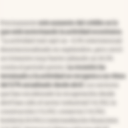
Precisamente
este aumento del crédito es lo
que está motorizando la actividad económica
.
"La actividad real cayó un -0,3% intermensual
desestacionalizado en septiembre, pero cerró
un trimestre muy fuerte saltando un 14,3%
contra el período previo.
La recesión ha
terminado y la actividad se recupera a un ritmo
del 9,7% anualizado desde abril
. Los sectores
que han encabezado la recuperación desde
abril han sido el sector industrial (+6,3%), la
construcción (+5,2%), comercio (+4,3%),
hotelería (4,9%) e intermediación financiera