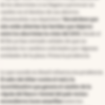
de los ahorristas si se llegara a provocar un
cambio en el destino de sus ahorros.
¿Mantendrán sus depósitos?
Recuérdese que
aún están abiertas las heridas que dejaron
entre los ahorristas la crisis del 2001.
Desde el
BCRA ya han enviado señales de que no
avalarán los cambios solicitados por algunas
entidades de la plaza. Prima la prudencia.
Lo que sucede en Brasil refuerza esa prudencia.
El salto del dólar contra el real y la
incertidumbre que genera el cambio de la
cúpula del Banco Central del país vecino
encendieron luces amarillas
entre los