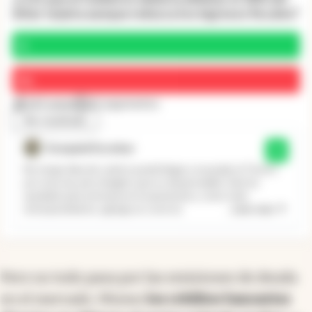
dólar tarjeta aunque reduzca los ingresos fiscales?
Sí
No
147 votos
31 argumentos
Ver resultado
Exequiel Escobar
Sí
No tengo idea de cuánto puede llegar a recaudar el Tesoro
por esta vía, pero imagino que es despreciable. Solo ha
quedado para entorpecer la operatoria y, como todo
...
Leer más
entorpecimiento, agrega un costo (e
Pero no todo pasa por las emisiones de deuda
en el mercado. Mismo
los créditos bancarios