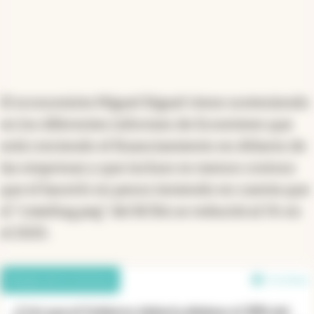
El economista Miguel Kiguel viene sosteniendo
en los diferentes informes de Econviews que
está creciendo el financiamiento en dólares de
las empresas y que incluso es menos costoso
que el hacerlo en pesos teniendo en cuenta que
el "crawling peg" del BCRA se reducirá al 1% en
el 2025.
Debate de los lectores
2 en línea
¿Crés que el Gobierno debería eliminar el 30% del