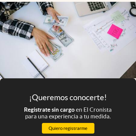
Infotechnology
Clase
Clima
Mundial 2026
Eventos Corporativos
El Cronista Studio
Mediakit
abre en nueva pestaña
Argentina
¡Queremos conocerte!
Registrate sin cargo
en El Cronista
para una experiencia a tu medida.
Quiero registrarme