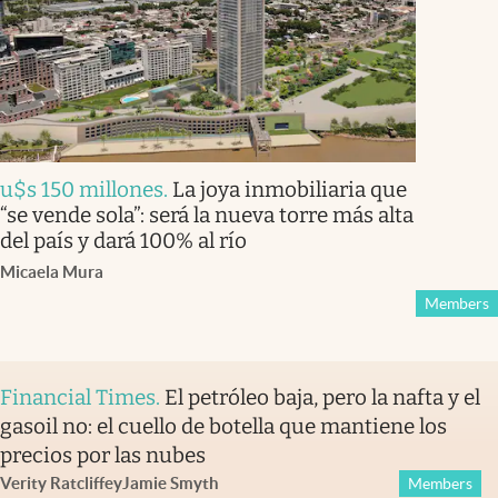
u$s 150 millones
.
La joya inmobiliaria que
“se vende sola”: será la nueva torre más alta
del país y dará 100% al río
Micaela Mura
Members
Financial Times
.
El petróleo baja, pero la nafta y el
gasoil no: el cuello de botella que mantiene los
precios por las nubes
Verity Ratcliffe
y
Jamie Smyth
Members