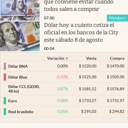
que conviene evitar cuando
todos salen a comprar
07:00
Members
Dólar hoy: a cuánto cotiza el
oficial en los bancos de la City
este sábado 8 de agosto
00:04
Variación
Venta
Compra
0,00
%
$
1520,00
$
1470,00
Dólar BNA
-0,33
%
$
1525,00
$
1505,00
Dólar Blue
Dólar CCL (GD30,
0,87
%
$
1585,52
$
1576,89
48 hs)
0,08
%
$
1733,27
$
1731,97
Euro
0,05
%
$
295,03
$
294,82
Real brasileño