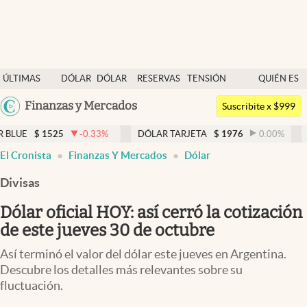
Últimas noticias
ÚLTIMAS
DÓLAR
DÓLAR
RESERVAS
TENSIÓN
QUIÉN ES
Dólar
NOTICIAS
BLUE
BCRA
GEOPOLÍTICA
QUIÉN
Argentina
Finanzas y Mercados
Members
Suscribite x $999
España
Economía y Política
25
-0.33
%
DÓLAR TARJETA
$
1976
0.00
%
DÓLAR ME
México
El Cronista
Finanzas Y Mercados
Dólar
Finanzas y Mercados
USA
Divisas
Mercados Online
Colombia
Uruguay
Dólar oficial HOY: así cerró la cotización
Negocios
de este jueves 30 de octubre
Columnistas
Así terminó el valor del dólar este jueves en Argentina.
Otras secciones
Descubre los detalles más relevantes sobre su
fluctuación.
Apertura