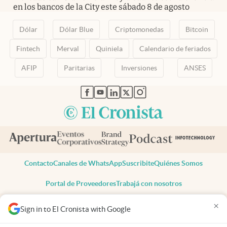
en los bancos de la City este sábado 8 de agosto
Dólar
Dólar Blue
Criptomonedas
Bitcoin
Fintech
Merval
Quiniela
Calendario de feriados
AFIP
Paritarias
Inversiones
ANSES
abre en nueva pestaña
abre en nueva pestaña
abre en nueva pestaña
abre en nueva pestaña
abre en nueva pestaña
Contacto
Canales de WhatsApp
Suscribite
Quiénes Somos
Portal de Proveedores
Trabajá con nosotros
Copyright 2025 cronista.com
×
Sign in to El Cronista with Google
Todos los derechos reservados
Términos y condiciones