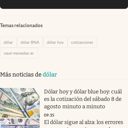
Temas relacionados
dólar
dólar BNA
dólar hoy
cotizaciones
naut-monedas-ar
Más noticias de
dólar
Dólar hoy y dólar blue hoy: cuál
es la cotización del sábado 8 de
agosto minuto a minuto
09:35
El dólar sigue al alza: los errores