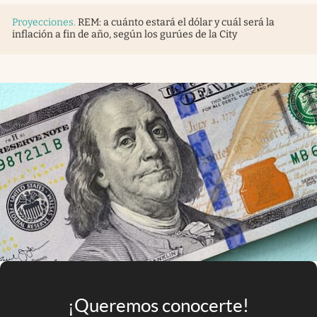
Infotechnology
Proyecciones
.
REM: a cuánto estará el dólar y cuál será la
inflación a fin de año, según los gurúes de la City
Clase
Clima
Mundial 2026
Eventos Corporativos
El Cronista Studio
Mediakit
abre en nueva pestaña
Argentina
¡Queremos conocerte!