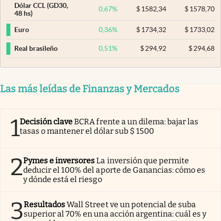
Dólar CCL (GD30,
0,67
%
$
1582,34
$
1578,70
48 hs)
0,36
%
$
1734,32
$
1733,02
Euro
0,51
%
$
294,92
$
294,68
Real brasileño
Las más leídas de Finanzas y Mercados
1
Decisión clave
BCRA frente a un dilema: bajar las
tasas o mantener el dólar sub $ 1500
2
Pymes e inversores
La inversión que permite
deducir el 100% del aporte de Ganancias: cómo es
y dónde está el riesgo
3
Resultados
Wall Street ve un potencial de suba
superior al 70% en una acción argentina: cuál es y