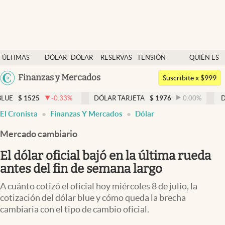
Últimas noticias
ÚLTIMAS
DÓLAR
DÓLAR
RESERVAS
TENSIÓN
QUIÉN ES
Dólar
NOTICIAS
BLUE
BCRA
GEOPOLÍTICA
QUIÉN
Argentina
Finanzas y Mercados
Members
Suscribite x $999
España
Economía y Política
-0.33
%
DÓLAR TARJETA
$
1976
0.00
%
DÓLAR MEP
México
El Cronista
Finanzas Y Mercados
Dólar
Finanzas y Mercados
USA
Mercado cambiario
Mercados Online
Colombia
Uruguay
El dólar oficial bajó en la última rueda
Negocios
antes del fin de semana largo
Columnistas
A cuánto cotizó el oficial hoy miércoles 8 de julio, la
Otras secciones
cotización del dólar blue y cómo queda la brecha
cambiaria con el tipo de cambio oficial.
Apertura