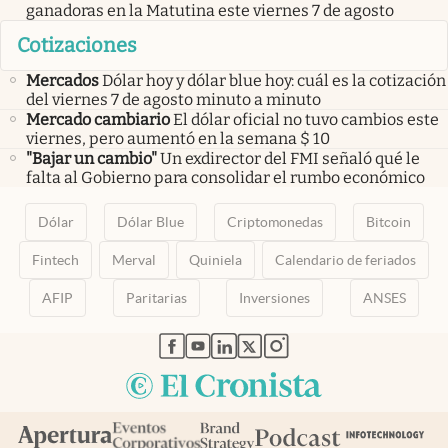
ganadoras en la Matutina este viernes 7 de agosto
Cotizaciones
Mercados
Dólar hoy y dólar blue hoy: cuál es la cotización
del viernes 7 de agosto minuto a minuto
Mercado cambiario
El dólar oficial no tuvo cambios este
viernes, pero aumentó en la semana $ 10
"Bajar un cambio"
Un exdirector del FMI señaló qué le
falta al Gobierno para consolidar el rumbo económico
Dólar
Dólar Blue
Criptomonedas
Bitcoin
Fintech
Merval
Quiniela
Calendario de feriados
AFIP
Paritarias
Inversiones
ANSES
abre en nueva pestaña
abre en nueva pestaña
abre en nueva pestaña
abre en nueva pestaña
abre en nueva pestaña