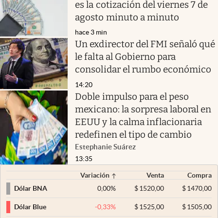
es la cotización del viernes 7 de
agosto minuto a minuto
hace 3 min
Un exdirector del FMI señaló qué
le falta al Gobierno para
consolidar el rumbo económico
14:20
Doble impulso para el peso
mexicano: la sorpresa laboral en
EEUU y la calma inflacionaria
redefinen el tipo de cambio
Estephanie Suárez
13:35
Variación
Venta
Compra
0,00
%
$
1520,00
$
1470,00
Dólar BNA
-0,33
%
$
1525,00
$
1505,00
Dólar Blue