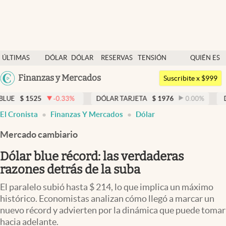
Últimas noticias
ÚLTIMAS
DÓLAR
DÓLAR
RESERVAS
TENSIÓN
QUIÉN ES
Dólar
NOTICIAS
BLUE
BCRA
GEOPOLÍTICA
QUIÉN
Argentina
Finanzas y Mercados
Members
Suscribite x $999
España
Economía y Política
-0.33
%
DÓLAR TARJETA
$
1976
0.00
%
DÓLAR MEP
$
1
México
El Cronista
Finanzas Y Mercados
Dólar
Finanzas y Mercados
USA
Mercado cambiario
Mercados Online
Colombia
Uruguay
Dólar blue récord: las verdaderas
Negocios
razones detrás de la suba
Columnistas
El paralelo subió hasta $ 214, lo que implica un máximo
Otras secciones
histórico. Economistas analizan cómo llegó a marcar un
nuevo récord y advierten por la dinámica que puede tomar
Apertura
hacia adelante.