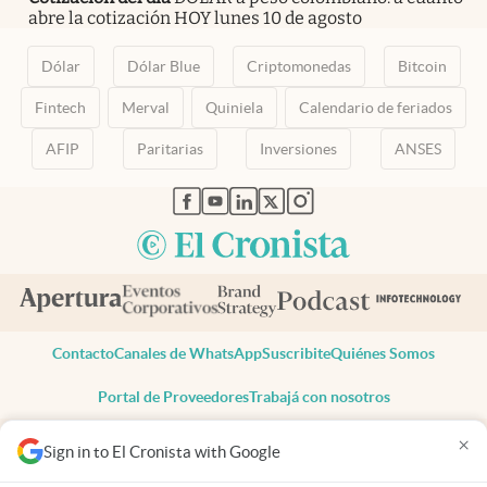
abre la cotización HOY lunes 10 de agosto
Dólar
Dólar Blue
Criptomonedas
Bitcoin
Fintech
Merval
Quiniela
Calendario de feriados
AFIP
Paritarias
Inversiones
ANSES
abre en nueva pestaña
abre en nueva pestaña
abre en nueva pestaña
abre en nueva pestaña
abre en nueva pestaña
Contacto
Canales de WhatsApp
Suscribite
Quiénes Somos
Portal de Proveedores
Trabajá con nosotros
Copyright 2025 cronista.com
×
Sign in to El Cronista with Google
Todos los derechos reservados
Términos y condiciones