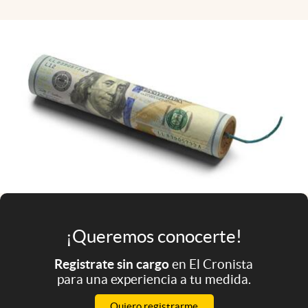
Infotechnology
Clase
Clima
Mundial 2026
Eventos Corporativos
El Cronista Studio
Mediakit
abre en nueva pestaña
Argentina
¡Queremos conocerte!
Registrate sin cargo
en El Cronista
para una experiencia a tu medida.
Quiero registrarme