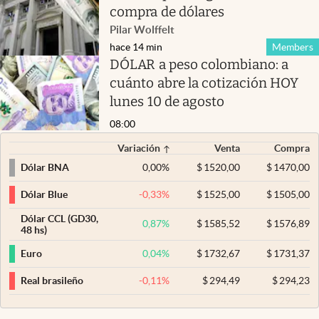
compra de dólares
Pilar Wolffelt
hace 14 min
Members
DÓLAR a peso colombiano: a
cuánto abre la cotización HOY
lunes 10 de agosto
08:00
Variación
Venta
Compra
0,00
%
$
1520,00
$
1470,00
Dólar BNA
-0,33
%
$
1525,00
$
1505,00
Dólar Blue
Dólar CCL (GD30,
0,87
%
$
1585,52
$
1576,89
48 hs)
0,04
%
$
1732,67
$
1731,37
Euro
-0,11
%
$
294,49
$
294,23
Real brasileño