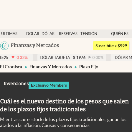
Últimas noticias
ÚLTIMAS
DÓLAR
DÓLAR
RESERVAS
TENSIÓN
QUIÉN ES
Dólar
NOTICIAS
BLUE
BCRA
GEOPOLÍTICA
QUIÉN
Argentina
Finanzas y Mercados
Members
Suscribite x $999
España
Economía y Política
%
DÓLAR TARJETA
$
1976
0.00
%
DÓLAR MEP
$
1526,03
México
El Cronista
Finanzas Y Mercados
Plazo Fijo
Finanzas y Mercados
USA
Mercados Online
Colombia
Inversiones
Exclusivo Members
Uruguay
Negocios
Cuál es el nuevo destino de los pesos que salen
Columnistas
de los plazos fijos tradicionales
Otras secciones
Mientras cae el stock de los plazos fijos tradicionales, ganan los
Apertura
atados a la inflación. Causas y consecuencias