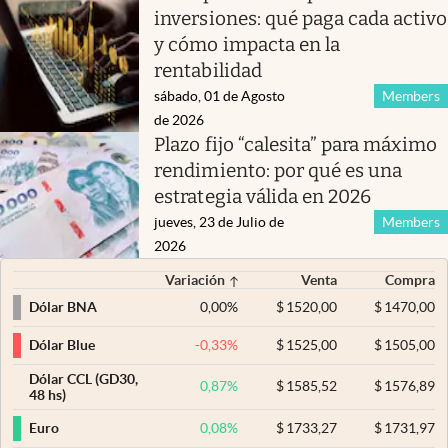
inversiones: qué paga cada activo
y cómo impacta en la
rentabilidad
sábado, 01 de Agosto
Members
de 2026
Plazo fijo “calesita” para máximo
rendimiento: por qué es una
estrategia válida en 2026
jueves, 23 de Julio de
Members
2026
Variación
Venta
Compra
0,00
%
$
1520,00
$
1470,00
Dólar BNA
-0,33
%
$
1525,00
$
1505,00
Dólar Blue
Dólar CCL (GD30,
0,87
%
$
1585,52
$
1576,89
48 hs)
0,08
%
$
1733,27
$
1731,97
Euro