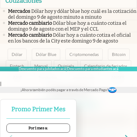
Cotizaciones
Mercados
Dólar hoy y dólar blue hoy: cuál es la cotización
del domingo 9 de agosto minuto a minuto
Mercado cambiario
Dólar blue hoy: a cuánto cotiza el
domingo 9 de agosto con el MEP y el CCL
Mercado cambiario
Dólar hoy: a cuánto cotiza el oficial
en los bancos de la City este domingo 9 de agosto
Dólar
Dólar Blue
Criptomonedas
Bitcoin
Fintech
Merval
Quiniela
Calendario de feriados
Descuento para jubilados acá
Descuento para estudiantes acá
|
AFIP
Paritarias
Inversiones
ANSES
|
¡Ahora también podés pagar a través de Mercado Pago!
abre en nueva pestaña
abre en nueva pestaña
abre en nueva pestaña
abre en nueva pestaña
abre en nueva pestaña
Promo Primer Mes
Por 1 mes a:
Contacto
Canales de WhatsApp
Suscribite
Quiénes Somos