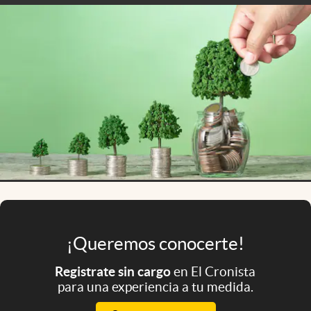
Infotechnology
Clase
Clima
Mundial 2026
Eventos Corporativos
El Cronista Studio
Mediakit
abre en nueva pestaña
Argentina
¡Queremos conocerte!
Registrate sin cargo
en El Cronista
para una experiencia a tu medida.