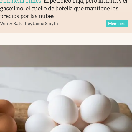
Financial Times
.
El petróleo baja, pero la nafta y el
gasoil no: el cuello de botella que mantiene los
precios por las nubes
Verity Ratcliffe
y
Jamie Smyth
Members