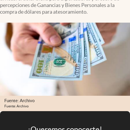
Infotechnology
percepciones de Ganancias y Bienes Personales a la
compra de dólares para atesoramiento.
Clase
Clima
Mundial 2026
Eventos Corporativos
El Cronista Studio
Mediakit
abre en nueva pestaña
Argentina
Fuente: Archivo
Fuente: Archivo
¡Queremos conocerte!