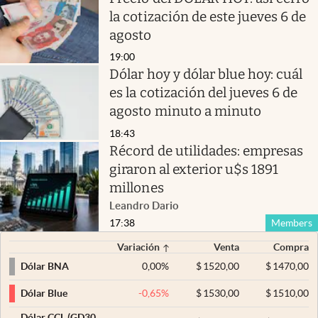
la cotización de este jueves 6 de
agosto
19:00
Dólar hoy y dólar blue hoy: cuál
es la cotización del jueves 6 de
agosto minuto a minuto
18:43
Récord de utilidades: empresas
giraron al exterior u$s 1891
millones
Leandro Dario
17:38
Members
Variación
Venta
Compra
0,00
%
$
1520,00
$
1470,00
Dólar BNA
-0,65
%
$
1530,00
$
1510,00
Dólar Blue
Dólar CCL (GD30,