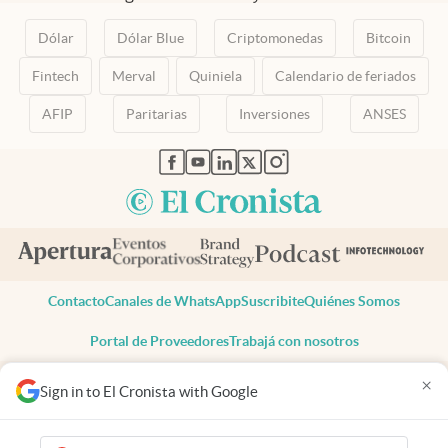
Dólar
Dólar Blue
Criptomonedas
Bitcoin
Fintech
Merval
Quiniela
Calendario de feriados
AFIP
Paritarias
Inversiones
ANSES
abre en nueva pestaña
abre en nueva pestaña
abre en nueva pestaña
abre en nueva pestaña
abre en nueva pestaña
Contacto
Canales de WhatsApp
Suscribite
Quiénes Somos
Portal de Proveedores
Trabajá con nosotros
Copyright 2025 cronista.com
×
Sign in to El Cronista with Google
Todos los derechos reservados
Términos y condiciones
Privacidad