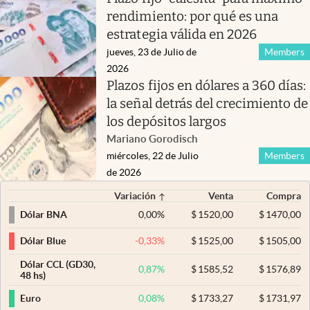
rendimiento: por qué es una
estrategia válida en 2026
jueves, 23 de Julio de
Members
2026
Plazos fijos en dólares a 360 días:
la señal detrás del crecimiento de
los depósitos largos
Mariano Gorodisch
miércoles, 22 de Julio
Members
de 2026
Variación
Venta
Compra
0,00
%
$
1520,00
$
1470,00
Dólar BNA
-0,33
%
$
1525,00
$
1505,00
Dólar Blue
Dólar CCL (GD30,
0,87
%
$
1585,52
$
1576,89
48 hs)
0,08
%
$
1733,27
$
1731,97
Euro