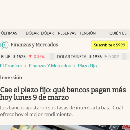
Últimas noticias
ÚLTIMAS
DÓLAR
DÓLAR
RESERVAS
TENSIÓN
QUIÉN ES
Dólar
NOTICIAS
BLUE
BCRA
GEOPOLÍTICA
QUIÉN
Argentina
Finanzas y Mercados
Members
Suscribite x $999
España
Economía y Política
-0.33
%
DÓLAR TARJETA
$
1976
0.00
%
DÓLAR MEP
$
México
El Cronista
Finanzas Y Mercados
Plazo Fijo
Finanzas y Mercados
USA
Inversión
Mercados Online
Colombia
Uruguay
Cae el plazo fijo: qué bancos pagan más
Negocios
hoy lunes 9 de marzo
Columnistas
Los bancos ajustaron sus tasas de interés a la baja. Cuál
Otras secciones
ofrece hoy el mejor rendimiento.
Apertura