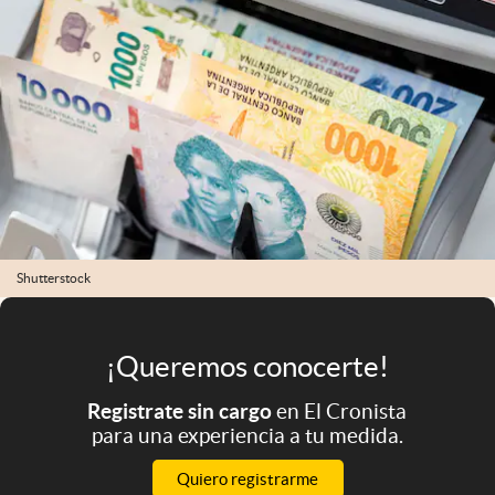
Infotechnology
Clase
Clima
Mundial 2026
Eventos Corporativos
El Cronista Studio
Mediakit
Shutterstock
abre en nueva pestaña
Argentina
¡Queremos conocerte!
Registrate sin cargo
en El Cronista
para una experiencia a tu medida.
Quiero registrarme